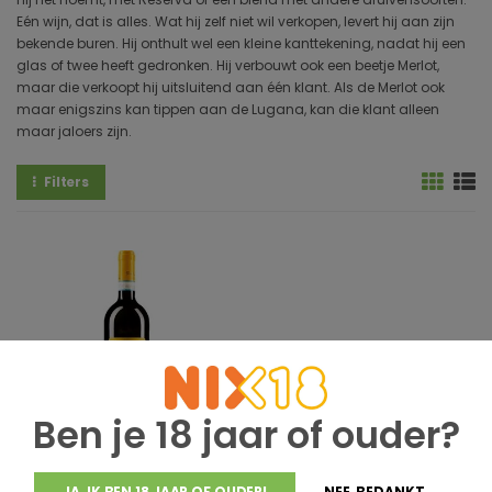
Eén wijn, dat is alles. Wat hij zelf niet wil verkopen, levert hij aan zijn
bekende buren. Hij onthult wel een kleine kanttekening, nadat hij een
glas of twee heeft gedronken. Hij verbouwt ook een beetje Merlot,
maar die verkoopt hij uitsluitend aan één klant. Als de Merlot ook
maar enigszins kan tippen aan de Lugana, kan die klant alleen
maar jaloers zijn.
Filters
Ben je 18 jaar of ouder?
Don Lorenzo della Grillaia
Don Lorenzo della Grillaia
JA, IK BEN 18 JAAR OF OUDER!
NEE, BEDANKT.