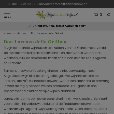
085 – 792 00 06 &
serviceteam@altijddebestewijn.nl
0
MENU
UNIEKE WIJNEN, CHAMPAGNE EN SEKT
Home
Merken
Don Lorenzo della Grillaia
Don Lorenzo della Grillaia
Er zijn een aantal wijnhuizen ten zuiden van het Gardameer, vlakbij
de toeristische trekpleister Sirmione. Een daarvan is Ca dei Frati,
waarschijnlijk de bekendste, maar er zijn ook kleinere zoals Sgreva
en Pilandro.
Een echt nieuwe ontdekking vinden is niet eenvoudig, maar
Altijddbestewijn.nl is daarin geslaagd. Met wijnmaker Lorenzo
Fabiani, die zo'n 54 hectare bewerkt, wat al een aanzienlijke omvang
is voor de regio, hebben we een producent uit Lugana in ons
assortiment die uitzonderlijke wijnen aanbiedt.
Lorenzo is recht door zee en consistent in zijn werk, zoals u zich kunt
voorstellen. Hij verbouwt uitsluitend de Trebbiano-druivensoort,
waarvan zijn Lugana-wijn wordt gevinifieerd. Geen poespas, zoals
hij het noemt, met Reserva of een blend met andere druivensoorten.