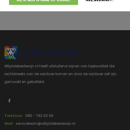
Lugana
€13,42
Altijddebestewijn.nl heeft uitsluitend wijnen van topkwaliteit die
rechtstreeks van de wijnboer komen en door de wijnboer zelf zijn
gemaakt en gebotteld.
Telefoon
085 - 792 00 06
Mail
serviceteam@altijddebestewijn.nl