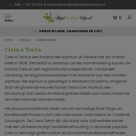
085 – 792 00 06 &
serviceteam@altijddebestewijn.nl
0
MENU
UNIEKE WIJNEN, CHAMPAGNE EN SEKT
Home
Merken
Cielo e Terra
Cielo e Terra
Cielo e Terra is een traditioneel wijnhuis uit Venetië dat zijn wortels
heeft in 1908. Het bedrijf is ontstaan uit een samenwerking tussen de
familie Cielo en een regionale wijncoöperatie en combineert
vandaag de dag familiewaarden met de kracht van een modern
wijnhuis. Het wijnhuis is gevestigd in Montorso Vicentino, omgeven
door de glooiende heuvels tussen Verona en Vicenza, een
landschap dat ideale omstandigheden biedt voor zowel inheemse
als internationale druivensoorten.
Het productassortiment strekt zich uit van fruitige Pinot Grigio en
karaktervolle Prosecco tot volle rode wijnen zoals Merlot en Cabernet
Sauvignon. De Casa Defrà-lijn, die staat voor authentieke wijnen
met een uitstekende prijs-kwaliteitverhouding, is bijzonder populair.
Cielo e Terra legt grote nadruk op duurzame landbouwmethoden,