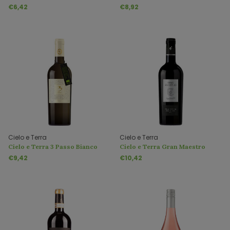
Grigio IGT
€6,42
€8,92
Cielo e Terra
Cielo e Terra
Cielo e Terra 3 Passo Bianco
Cielo e Terra Gran Maestro
Primitivo di Manduria DOC
€9,42
€10,42