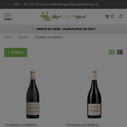
085 – 792 00 06 &
serviceteam@altijddebestewijn.nl
0
MENU
UNIEKE WIJNEN, CHAMPAGNE EN SEKT
Home
Merken
Chateau La Nerthe
Filters
Chateau La Nerthe
Chateau La Nerthe