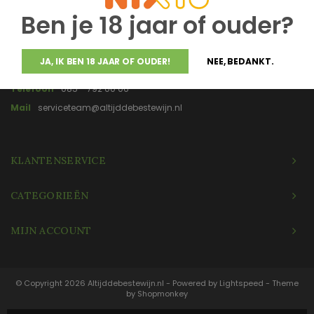
gemaakt en gebotteld.
Ben je 18 jaar of ouder?
JA, IK BEN 18 JAAR OF OUDER!
NEE, BEDANKT.
Telefoon
085 - 792 00 06
Mail
serviceteam@altijddebestewijn.nl
KLANTENSERVICE
CATEGORIEËN
MIJN ACCOUNT
© Copyright 2026 Altijddebestewijn.nl - Powered by
Lightspeed
- Theme
by
Shopmonkey