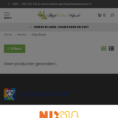
085 – 792 00 06 &
serviceteam@altijddebestewijn.nl
0
MENU
UNIEKE WIJNEN, CHAMPAGNE EN SEKT
Home
Merken
Cap Royal
Filters
Geen producten gevonden!...
Altijddebestewijn.nl heeft uitsluitend wijnen van topkwaliteit die
rechtstreeks van de wijnboer komen en door de wijnboer zelf zijn