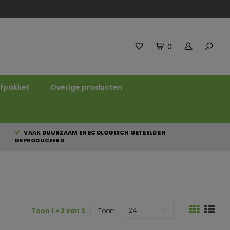
0
fpakket
Overige producten
VAAK DUURZAAM EN ECOLOGISCH GETEELD EN
GEPRODUCEERD
24
Toon 1 - 2 van 2
Toon: