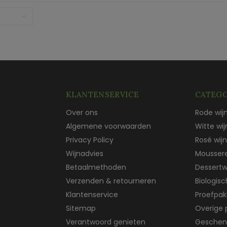
KLANTENSERVICE
CATEGO
Over ons
Rode wij
Algemene voorwaarden
Witte wij
Privacy Policy
Rosé wijn
Wijnadvies
Mousser
Betaalmethoden
Dessertw
Verzenden & retourneren
Biologis
Klantenservice
Proefpak
Sitemap
Overige 
Verantwoord genieten
Geschen