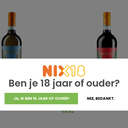
Ben je 18 jaar of ouder?
JA, IK BEN 18 JAAR OF OUDER!
NEE, BEDANKT.
Cantine Fina
o Sicilia DOC
Fina Miral Nero d'Avola Sicilia 
€9,82