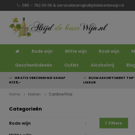
085 – 792 00 06 &
serviceteam@altijddebestewijn.nl
Rode wijn
Witte wijn
Rosé wijn
M
Geschenkideeën
Outlet
Alcoholvrij
Blo
GRATIS VERZENDING VANAF
RUIM ASSORTIMENT TOP 
€125,-
LIKEUR
Home
Merken
Cantine Fina
Categorieën
Rode wijn
Filters