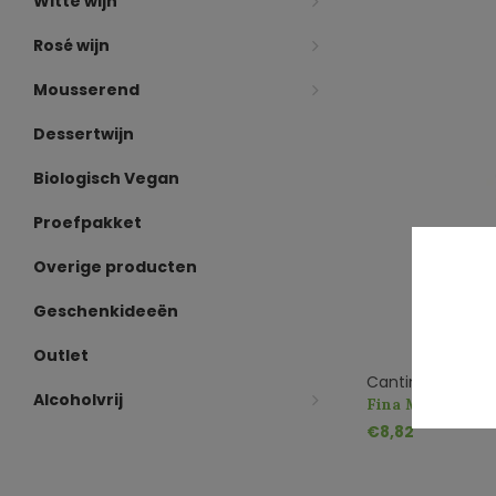
Witte wijn
Rosé wijn
Mousserend
Dessertwijn
Biologisch Vegan
Proefpakket
Overige producten
Geschenkideeën
Outlet
Cantine Fina
Alcoholvrij
Fina Miral Grill
€8,82