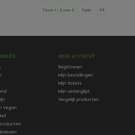
24
Toon 1 - 2 van 2
Toon:
RIEËN
MIJN ACCOUNT
n
Registreren
n
Mijn bestellingen
Mijn tickets
end
Mijn verlanglijst
ijn
Vergelijk producten
ch Vegan
ket
producten
kideeën