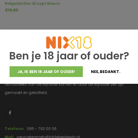
Bulgarini Fior di Lago Bianco
€10,82
Ben je 18 jaar of ouder?
JA, IK BEN 18 JAAR OF OUDER!
NEE, BEDANKT.
Altijddebestewijn.nl heeft uitsluitend wijnen van topkwaliteit die
rechtstreeks van de wijnboer komen en door de wijnboer zelf zijn
gemaakt en gebotteld.
Telefoon
085 - 792 00 06
Mail
serviceteam@altijddebestewijn.nl