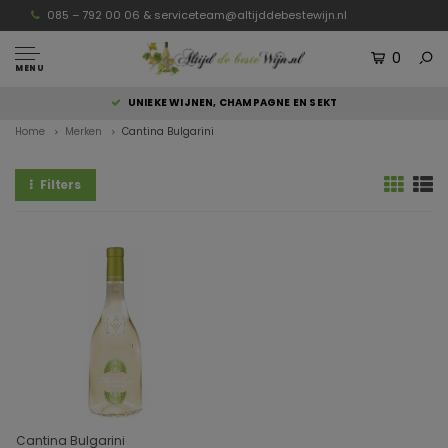
085 – 792 00 06 &
serviceteam@altijddebestewijn.nl
0
MENU
UNIEKE WIJNEN, CHAMPAGNE EN SEKT
VAAK 
Home
Merken
Cantina Bulgarini
Filters
Cantina Bulgarini