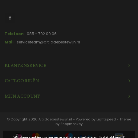
Telefoon
085 - 792 00 06
Mail
serviceteam@altijddebestewijn.nl
KLANTENSERVICE
CATEGORIEËN
MIJN ACCOUNT
© Copyright 2026 Altijddebestewijn.nl - Powered by
Lightspeed
- Theme
by
Shopmonkey
Wij slaan cookies op om onze website te verbeteren. Is dat akkoord?