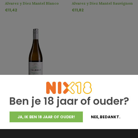
Alvarez y Diez Mantel Blanco
Alvarez y Diez Mantel Sauvignon
Verdejo
Blanc
€11,42
€11,82
Bodegas Alvarez y Diez
Alvarez y Diez Valmoro Rueda
Ben je 18 jaar of ouder?
Verdejo DO
€8,22
JA, IK BEN 18 JAAR OF OUDER!
NEE, BEDANKT.