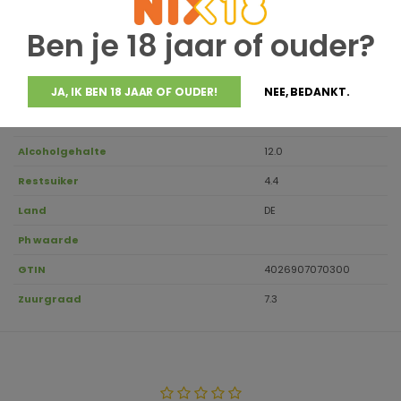
Houdbaar tot
2028
Ben je 18 jaar of ouder?
Druivensoort
Sauvignon Blanc
Regio
Pfalz
JA, IK BEN 18 JAAR OF OUDER!
NEE, BEDANKT.
Aanbevolen drinktemperatuur
8-10
Inhoud
0.75
Alcoholgehalte
12.0
Restsuiker
4.4
Land
DE
Ph waarde
GTIN
4026907070300
Zuurgraad
7.3