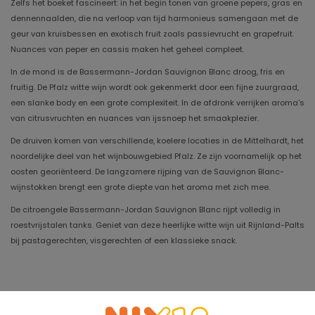
Zelfs het boeket fascineert: in het begin tonen van groene pepers, gras en
dennennaalden, die na verloop van tijd harmonieus samengaan met de
geur van kruisbessen en exotisch fruit zoals passievrucht en grapefruit.
Nuances van peper en cassis maken het geheel compleet.
In de mond is de Bassermann-Jordan Sauvignon Blanc droog, fris en
fruitig. De Pfalz witte wijn wordt ook gekenmerkt door een fijne zuurgraad,
een slanke body en een grote complexiteit. In de afdronk verrijken aroma's
van citrusvruchten en nuances van ijssnoep het smaakplezier.
De druiven komen van verschillende, koelere locaties in de Mittelhardt, het
noordelijke deel van het wijnbouwgebied Pfalz. Ze zijn voornamelijk op het
oosten georiënteerd. De langzamere rijping van de Sauvignon Blanc-
wijnstokken brengt een grote diepte van het aroma met zich mee.
De citroengele Bassermann-Jordan Sauvignon Blanc rijpt volledig in
roestvrijstalen tanks. Geniet van deze heerlijke witte wijn uit Rijnland-Palts
bij pastagerechten, visgerechten of een klassieke snack.
Jaargang
2025