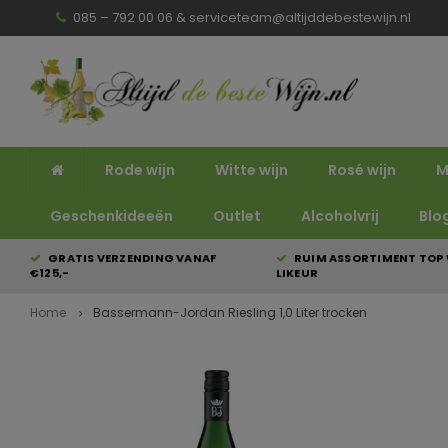
085 – 792 00 06 &
serviceteam@altijddebestewijn.nl
Rode wijn
Witte wijn
Rosé wijn
M
Geschenkideeën
Outlet
Alcoholvrij
Blo
GRATIS VERZENDING VANAF
RUIM ASSORTIMENT TOP 
€125,-
LIKEUR
Home
Bassermann-Jordan Riesling 1,0 Liter trocken