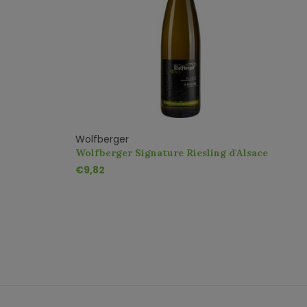
Wolfberger
W
Wolfberger Signature Riesling d'Alsace
P
AOC
t
€9,82
€