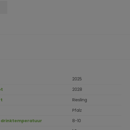
2025
ot
2028
t
Riesling
Pfalz
 drinktemperatuur
8-10