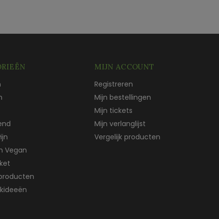
RIEËN
MIJN ACCOUNT
n
Registreren
n
Mijn bestellingen
Mijn tickets
end
Mijn verlanglijst
ijn
Vergelijk producten
ch Vegan
ket
producten
kideeën