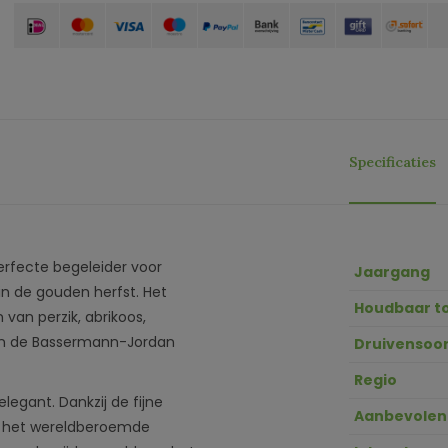
Specificaties
perfecte begeleider voor
Jaargang
in de gouden herfst. Het
Houdbaar t
n van perzik, abrikoos,
van de Bassermann-Jordan
Druivensoor
Regio
elegant. Dankzij de fijne
Aanbevolen
an het wereldberoemde