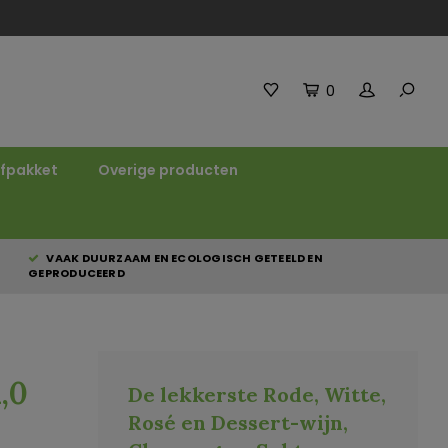
0
fpakket
Overige producten
VAAK DUURZAAM EN ECOLOGISCH GETEELD EN
GEPRODUCEERD
,0
De lekkerste Rode, Witte,
Rosé en Dessert-wijn,