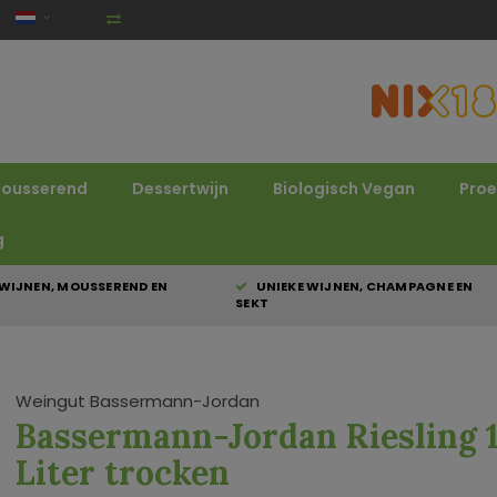
ousserend
Dessertwijn
Biologisch Vegan
Proe
g
WIJNEN, MOUSSEREND EN
UNIEKE WIJNEN, CHAMPAGNE EN
SEKT
Weingut Bassermann-Jordan
Bassermann-Jordan Riesling 1
Liter trocken