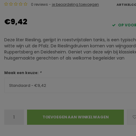
0 reviews -
je beoordeling toevoegen
ARTIKELC
€9,42
OP VOO
Deze liter Riesling, gerijpt in roestvrijstalen tanks, is een typisc
witte wijn uit de Pfalz. De Rieslingdruiven komen van wijngaard
Ruppertsberg en Deidesheim. Geniet van deze wijn bij klassiek
huisgemaakte gerechten of als welkome begeleider van
Maak een keuze:
*
Standaard - €9,42
TOEVOEGEN AAN WINKELWAGEN