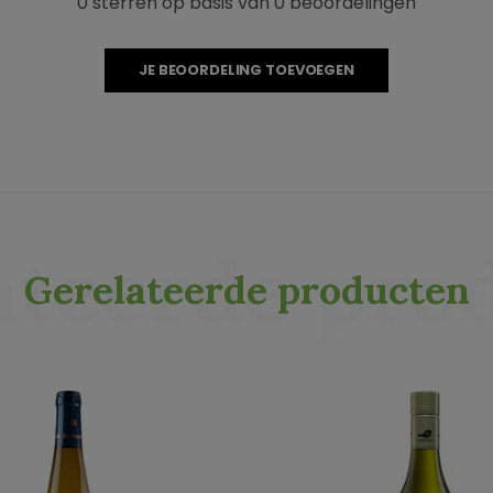
0 sterren op basis van 0 beoordelingen
JE BEOORDELING TOEVOEGEN
ateerde pro
Gerelateerde producten