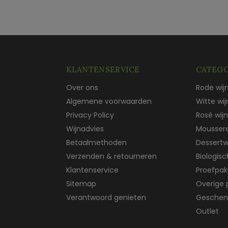
KLANTENSERVICE
CATEGO
Over ons
Rode wij
Algemene voorwaarden
Witte wij
Privacy Policy
Rosé wijn
Wijnadvies
Mousser
Betaalmethoden
Dessertw
Verzenden & retourneren
Biologis
Klantenservice
Proefpak
Sitemap
Overige 
Verantwoord genieten
Geschen
Outlet