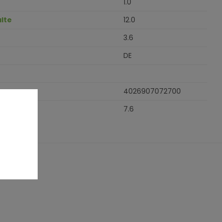
1.0
lte
12.0
3.6
DE
4026907072700
7.6