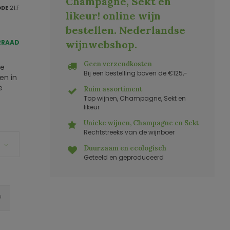
Champagne, Sekt en
ODE
21.F
likeur! online wijn
bestellen. Nederlandse
RRAAD
wijnwebshop
.
Geen verzendkosten
he
Bij een bestelling boven de €125,-
en in
e
Ruim assortiment
Top wijnen, Champagne, Sekt en
likeur
Unieke wijnen, Champagne en Sekt
Rechtstreeks van de wijnboer
Duurzaam en ecologisch
Geteeld en geproduceerd