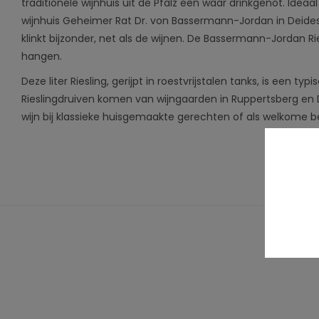
traditionele wijnhuis uit de Pfalz een waar drinkgenot. Idea
wijnhuis Geheimer Rat Dr. von Bassermann-Jordan in Deid
klinkt bijzonder, net als de wijnen. De Bassermann-Jordan Rie
hangen.
Deze liter Riesling, gerijpt in roestvrijstalen tanks, is een typi
Rieslingdruiven komen van wijngaarden in Ruppertsberg en
wijn bij klassieke huisgemaakte gerechten of als welkome b