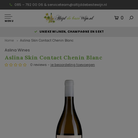
085 – 792 00 06 &
serviceteam@altijddebestewijn.nl
0
MENU
UNIEKE WIJNEN, CHAMPAGNE EN SEKT
Home
Aslina Skin Contact Chenin Blanc
Aslina Wines
Aslina Skin Contact Chenin Blanc
0 reviews -
je beoordeling toevoegen