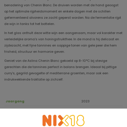
benadering van Chenin Blanc. De druiven worden met de hand geoogst
op het optimale rijpheidsmoment en enkele dagen met de schillen
gefermenteerd alvorens ze zacht geperst worden. Na de fermentatie rijpt
de wijn in tanks tot het bottelen.
In het glas onthult deze witte wijn een aangenaam, maar vol karakter met
verleidelijke aroma's van honingstruikthee. In de mond is hij delicaat en
zijdezacht, met fijne tannines en sappige tonen van gele peer die hem
frisheid, structuur en harmonie geven.
Geniet van de Aslina Chenin Blanc gekoeld op 8-10°C bij stevige
gerechten die de tannines perfect in balans brengen. Ideaal bij pittige
curry's, gegrild gevogelte of mediterrane groenten, maar ook een
indrukwekkende traktatie op zichzelf.
Jaargang
2023
Houdbaar tot
Druivensoort
100% Chenin Blanc