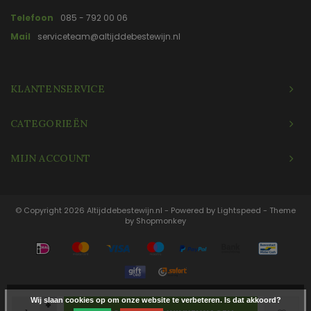
Telefoon
085 - 792 00 06
Mail
serviceteam@altijddebestewijn.nl
KLANTENSERVICE
CATEGORIEËN
MIJN ACCOUNT
© Copyright 2026 Altijddebestewijn.nl - Powered by
Lightspeed
- Theme
by
Shopmonkey
Wij slaan cookies op om onze website te verbeteren. Is dat akkoord?
+