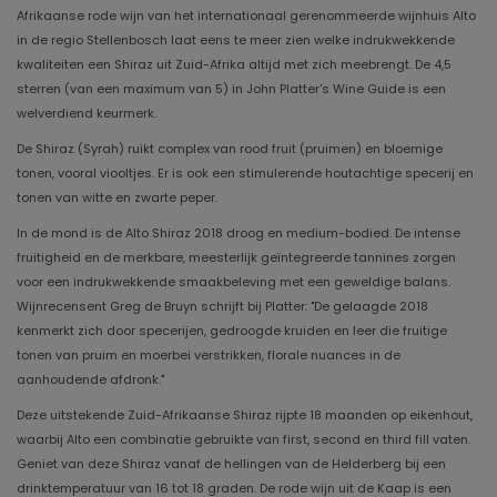
Afrikaanse rode wijn van het internationaal gerenommeerde wijnhuis Alto
in de regio Stellenbosch laat eens te meer zien welke indrukwekkende
kwaliteiten een Shiraz uit Zuid-Afrika altijd met zich meebrengt. De 4,5
sterren (van een maximum van 5) in John Platter's Wine Guide is een
welverdiend keurmerk.
De Shiraz (Syrah) ruikt complex van rood fruit (pruimen) en bloemige
tonen, vooral viooltjes. Er is ook een stimulerende houtachtige specerij en
tonen van witte en zwarte peper.
In de mond is de Alto Shiraz 2018 droog en medium-bodied. De intense
fruitigheid en de merkbare, meesterlijk geïntegreerde tannines zorgen
voor een indrukwekkende smaakbeleving met een geweldige balans.
Wijnrecensent Greg de Bruyn schrijft bij Platter: "De gelaagde 2018
kenmerkt zich door specerijen, gedroogde kruiden en leer die fruitige
tonen van pruim en moerbei verstrikken, florale nuances in de
aanhoudende afdronk."
Deze uitstekende Zuid-Afrikaanse Shiraz rijpte 18 maanden op eikenhout,
waarbij Alto een combinatie gebruikte van first, second en third fill vaten.
Geniet van deze Shiraz vanaf de hellingen van de Helderberg bij een
drinktemperatuur van 16 tot 18 graden. De rode wijn uit de Kaap is een