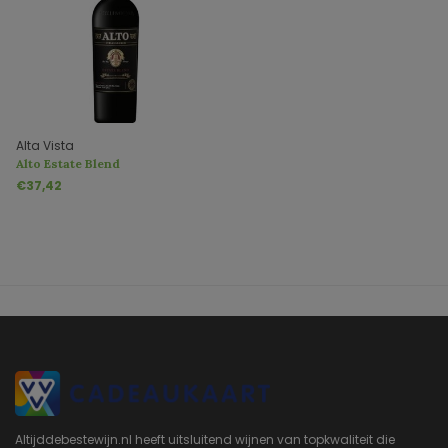
Alta Vista
Alto Estate Blend
€37,42
Altijddebestewijn.nl heeft uitsluitend wijnen van topkwaliteit die