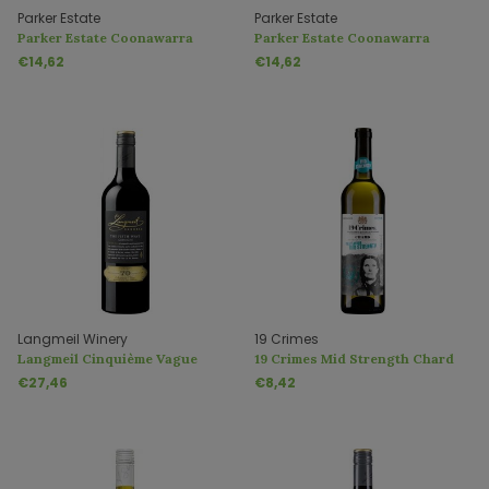
Parker Estate
Parker Estate
Parker Estate Coonawarra
Parker Estate Coonawarra
Shiraz
Cabernet Sauvignon
€14,62
€14,62
Langmeil Winery
19 Crimes
Langmeil Cinquième Vague
19 Crimes Mid Strength Chard
Grenache
Low Alcohol 7%
€27,46
€8,42