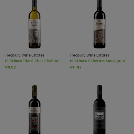
Treasury Wine Estates
Treasury Wine Estates
19 Crimes "Hard Chard Behind
19 Crimes Cabernet Sauvignon
Bars" (en anglais)
€9,82
€11,42