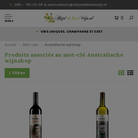
085 – 792 00 06 &
serviceteam@altijddebestewijn.nl
0
MENU
S
VINS UNIQUES, CHAMPAGNE ET SEKT
Accueil
Mots-clés
Australische wijnshop
Produits associés au mot-clé Australische
wijnshop
Filtres