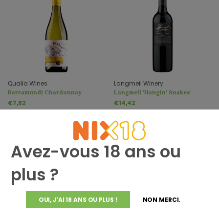
Qualia Wines
Langmeil Winery
Barramundi Chardonnay
Langmeil 'Hangin' Snakes'
Shiraz
€7,82
€14,42
Avez-vous 18 ans ou
plus ?
OUI, J'AI 18 ANS OU PLUS !
NON MERCI.