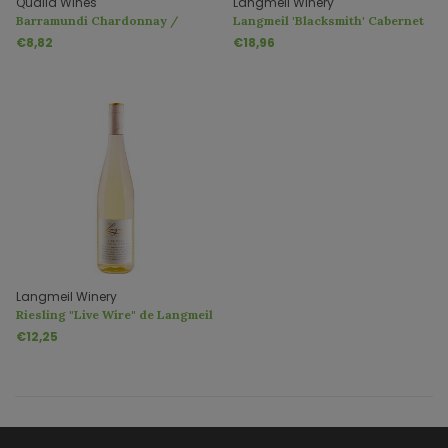
Qualia Wines
Langmeil Winery
Barramundi Chardonnay /
Langmeil 'Blacksmith' Cabernet
Viognier
Sauvignon
€8,82
€18,96
Langmeil Winery
Riesling "Live Wire" de Langmeil
€12,25