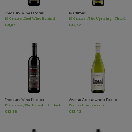
Treasury Wine Estates
19 Crimes
19 Crimes „Red Wine Behind
19 Crimes „The Uprising“ Chard
Bars“
€9,68
€12,82
Treasury Wine Estates
Wynns Coonawarra Estate
19 Crimes „The Banished - Dark
Wynns Coonawarra
Red“
Chardonnay
€12,86
€13,42