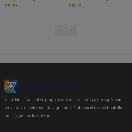
Valley Chardonnay
€10,42
€12,82
Altijddebestewijn.nl ne propose que des vins de qualité supérieure
provenant directement du vigneron et élaborés et mis en bouteille
par le vigneron lui-même.