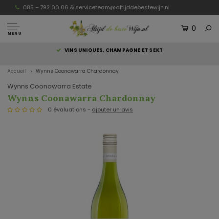
085 – 792 00 06 &
serviceteam@altijddebestewijn.nl
0
MENU
S
VINS UNIQUES, CHAMPAGNE ET SEKT
Accueil
Wynns Coonawarra Chardonnay
Wynns Coonawarra Estate
Wynns Coonawarra Chardonnay
0 évaluations -
ajouter un avis