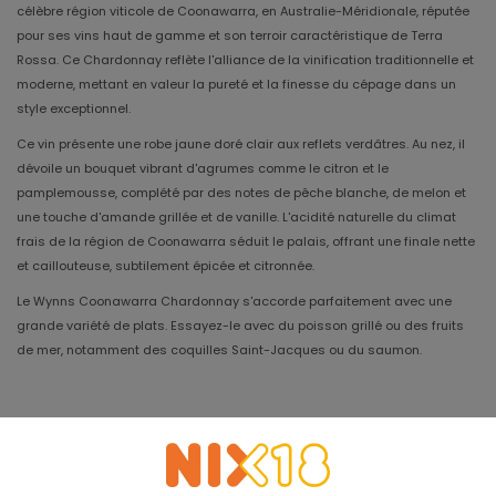
célèbre région viticole de Coonawarra, en Australie-Méridionale, réputée
pour ses vins haut de gamme et son terroir caractéristique de Terra
Rossa. Ce Chardonnay reflète l'alliance de la vinification traditionnelle et
moderne, mettant en valeur la pureté et la finesse du cépage dans un
style exceptionnel.
Ce vin présente une robe jaune doré clair aux reflets verdâtres. Au nez, il
dévoile un bouquet vibrant d'agrumes comme le citron et le
pamplemousse, complété par des notes de pêche blanche, de melon et
une touche d'amande grillée et de vanille. L'acidité naturelle du climat
frais de la région de Coonawarra séduit le palais, offrant une finale nette
et caillouteuse, subtilement épicée et citronnée.
Le Wynns Coonawarra Chardonnay s'accorde parfaitement avec une
grande variété de plats. Essayez-le avec du poisson grillé ou des fruits
de mer, notamment des coquilles Saint-Jacques ou du saumon.
Millésime
2023
Apogée
2028