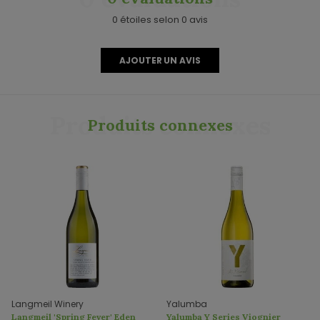
0 étoiles selon 0 avis
AJOUTER UN AVIS
Produits connexes
Produits connexes
Langmeil Winery
Yalumba
Langmeil 'Spring Fever' Eden
Yalumba Y Series Viognier