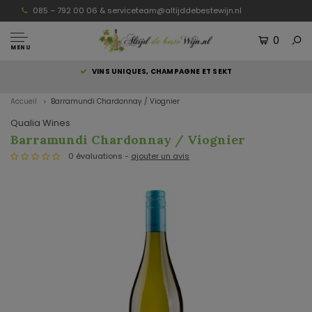
085 – 792 00 06 &
serviceteam@altijddebestewijn.nl
0
MENU
S
VINS UNIQUES, CHAMPAGNE ET SEKT
Accueil
Barramundi Chardonnay / Viognier
Qualia Wines
Barramundi Chardonnay / Viognier
0 évaluations -
ajouter un avis