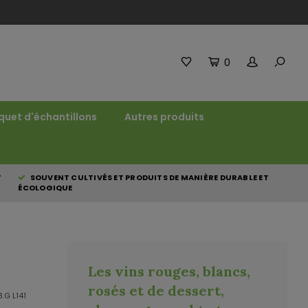
0
quet d'échantillons
Autres produits
T
SOUVENT CULTIVÉS ET PRODUITS DE MANIÈRE DURABLE ET
ÉCOLOGIQUE
Les vins rouges, blancs,
rosés et de dessert,
.G L141