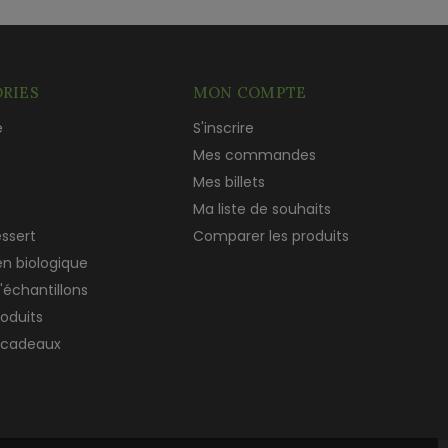
RIES
MON COMPTE
e
S'inscrire
c
Mes commandes
Mes billets
Ma liste de souhaits
essert
Comparer les produits
en biologique
'échantillons
roduits
 cadeaux