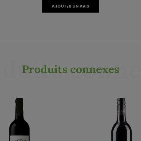
AJOUTER UN AVIS
duits conn
Produits connexes