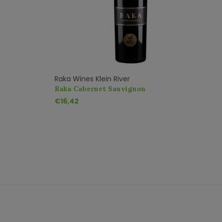
Raka Wines Klein River
Pl
Raka Cabernet Sauvignon
P
€16,42
€