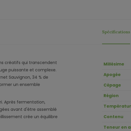
Spécifications
ns créatifs qui transcendent
Millésime
ouge puissante et complexe.
Apogée
rnet Sauvignon, 34 % de
r former un ensemble
Cépage
Région
ri. Après fermentation,
Températur
agées avant d'être assemblé
llissement crée un équilibre
Contenu
Teneur en a