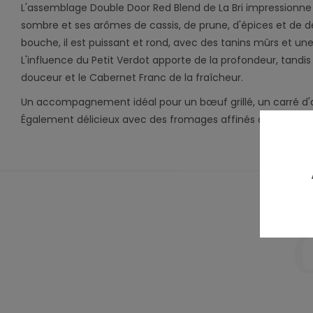
L'assemblage Double Door Red Blend de La Bri impressionne
sombre et ses arômes de cassis, de prune, d'épices et de dél
bouche, il est puissant et rond, avec des tanins mûrs et une
L'influence du Petit Verdot apporte de la profondeur, tandis
douceur et le Cabernet Franc de la fraîcheur.
Un accompagnement idéal pour un bœuf grillé, un carré d'
Également délicieux avec des fromages affinés à pâte dure