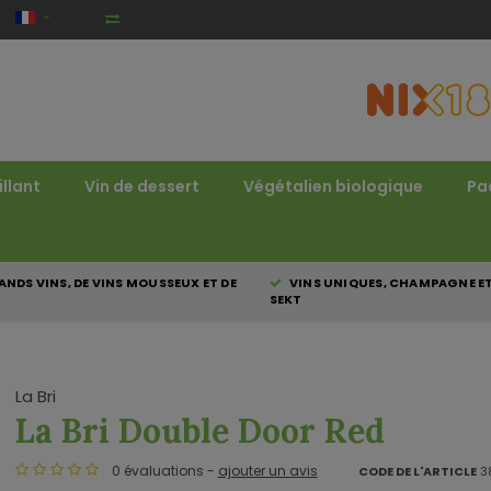
illant
Vin de dessert
Végétalien biologique
Pa
NDS VINS, DE VINS MOUSSEUX ET DE
VINS UNIQUES, CHAMPAGNE E
SEKT
La Bri
La Bri Double Door Red
0 évaluations -
ajouter un avis
CODE DE L'ARTICLE
38