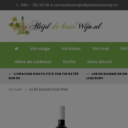
085 – 792 00 06 &
serviceteam@altijddebestewijn.nl
Vin rouge
Vin blanc
Vin rosé
Pét
Idées de cadeaux
Sortie
Sans alcool
LIVRAISON GRATUITE À PARTIR DE 125
LARGE GAMME DE GRA
EUROS
LIQUEURS
Accueil
La Bri Double Door Red