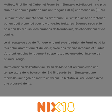
Malbec, Pinot Noir et Cabernet Franc. Le mélange a été élaboré il y a plus
d'un an et demi à partir de raisins français (70 %) et américains (30 %).
Le résultat est une fête pour les amateurs : Le Petit Plaisir se caractérise
par un goût prononcé pour la viande, les fruits, les légumes secs et le
pain noir. Il y a aussi des nuances de framboises, de chocolat pur et de
vanille.
Le vin rouge du sud de l'Afrique, originaire de la région de Paarl, est à la
fois riche, aromatique et délicieux, avec des tannins intenses et fluides.
L'afdronk est plus longuement suspendu, avec une odeur intense de
pruneau rouge.
Cette création de l'entreprise Plaisir de Merle est obtenue avec une
température de la boisson de 16 à 18 degrés. Le mélange est une
merveilleuse façon de mettre en valeur un biefstuk à l'eau douce avec
une brosse à dents.
Année
2020
Meilleur avant
2027