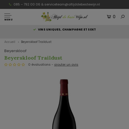
085 – 792 00 06 &
serviceteam@altijddebestewijn.nl
0
MENU
S
VINS UNIQUES, CHAMPAGNE ET SEKT
Accueil
Beyerskloof Traildust
Beyerskloof
Beyerskloof Traildust
0 évaluations -
ajouter un avis