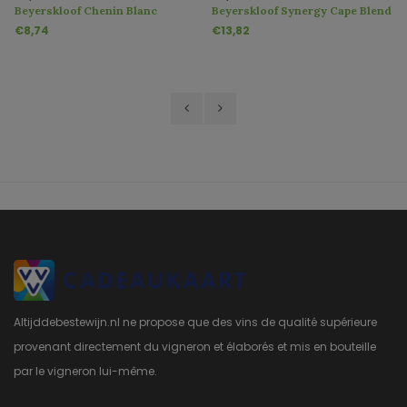
Beyerskloof Chenin Blanc
Beyerskloof Synergy Cape Blend
Pinotage
€8,74
€13,82
Altijddebestewijn.nl ne propose que des vins de qualité supérieure
provenant directement du vigneron et élaborés et mis en bouteille
par le vigneron lui-même.