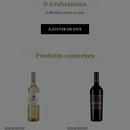
0 évaluations
0 évaluations
0 étoiles selon 0 avis
AJOUTER UN AVIS
Produits connexes
Produits connexes
Beyerskloof
Beyerskloof