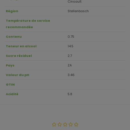
Cinsault
Région
Stellenbosch
Température de service
recommandée
Contenu
0.75
Teneur en alcool
14.5
Sucre résiduel
2.7
Pays
ZA
Valeur du pH
3.46
GTIN
Acidité
5.8