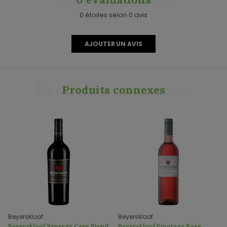
0 étoiles selon 0 avis
AJOUTER UN AVIS
Produits connexes
Produits connexes
Beyerskloof
Beyerskloof
Beyerskloof Synergy Cape Blend
Beyerskloof Pinotage Rosé