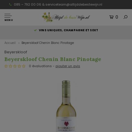
085 – 792 00 06 &
serviceteam@altijddebestewijn.nl
0
MENU
S
VINS UNIQUES, CHAMPAGNE ET SEKT
Accueil
Beyerskloof Chenin Blanc Pinotage
Beyerskloof
Beyerskloof Chenin Blanc Pinotage
0 évaluations -
ajouter un avis