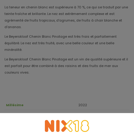
La teneur en chenin blanc est supérieure à 70 %, ce qui se traduit par une
teinte fraîche et brillante. Le nez est extrêmement complexe et est
agrémenté de fruits tropicaux, d'agrumes, de fruits à chair blanche et
d'ananas.
Le Beyerskloof Chenin Blanc Pinotage est très frais et parfaitement
équilibré. Le nez est très fruité, avec une belle couleur et une belle
minéralité.
Le Beyerskloof Chenin Blanc Pinotage est un vin de qualité supérieure et il
est parfait pour être combiné à des raisins et des fruits de mer aux
couleurs vives.
Millésime
2022
Apogée
2026
71% Chenin Blanc, 29%
Cépage
Pinotage