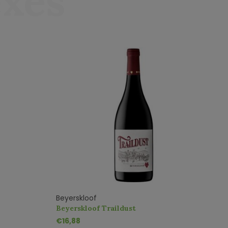
exes
Beyerskloof
B
Beyerskloof Traildust
B
€16,88
€