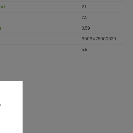
el
2.1
ZA
H
3.59
6006475000839
5.5
?