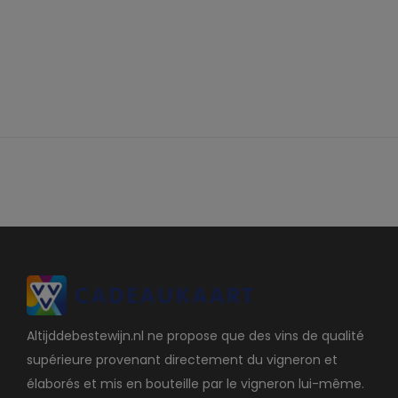
Altijddebestewijn.nl ne propose que des vins de qualité
supérieure provenant directement du vigneron et
élaborés et mis en bouteille par le vigneron lui-même.