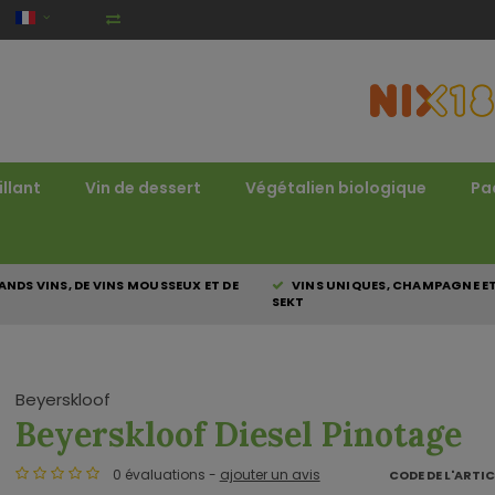
illant
Vin de dessert
Végétalien biologique
Pa
NDS VINS, DE VINS MOUSSEUX ET DE
VINS UNIQUES, CHAMPAGNE E
SEKT
Beyerskloof
Beyerskloof Diesel Pinotage
0 évaluations -
ajouter un avis
CODE DE L'ARTIC