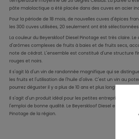
température moyenne de 26 degrés Celsius. La purée a été 
pâte malolactique a été placée dans des cuves en acier in
Pour la période de 18 mois, de nouvelles cuves d'épices franç
les 300 cuves utilisées, 20 seulement ont été sélectionnées 
La couleur du Beyerskloof Diesel Pinotage est très claire. L
d'arômes complexes de fruits à baies et de fruits secs, a
note de cédrat. L'ensemble est constitué d'une structure f
rouges et noirs.
Il s'agit là d'un vin de randonnée magnifique qui se distingue
les fruits et l'utilisation de l'huile d'olive. C'est un vin au p
pourrez déguster il y a plus de 10 ans et plus longtemps.
Il s'agit d'un produit idéal pour les petites entreprises indie
l'emploi de bonne qualité. Le Beyerskloof Diesel est certain
Pinotage de la région.