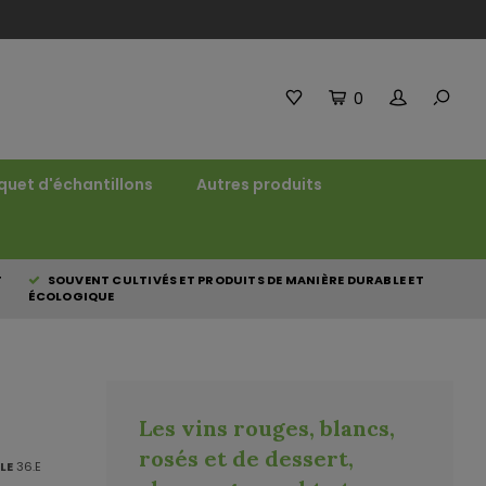
0
quet d'échantillons
Autres produits
T
SOUVENT CULTIVÉS ET PRODUITS DE MANIÈRE DURABLE ET
ÉCOLOGIQUE
Les vins rouges, blancs,
rosés et de dessert,
LE
36.E