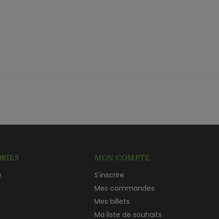
RIES
MON COMPTE
e
S'inscrire
c
Mes commandes
Mes billets
Ma liste de souhaits