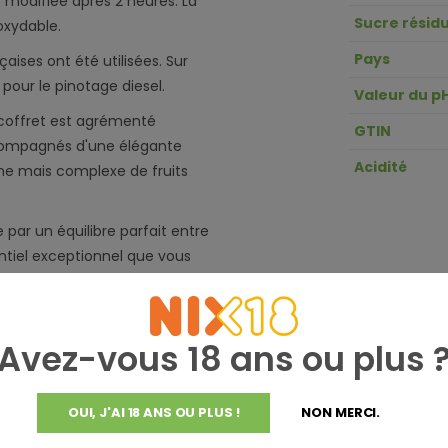
modifiée après 2 heures. La
Sucre résidu
oxydable.
Pays
aises ont été utilisées. Sur
pour le pinotage diesel.
Valeur du p
e coffret est agrémenté
GTIN
ccompagnés d'une élégante
Acidité
ine mais complexe de fruits
 par un équilibre parfait entre
otentiel exceptionnel que vous
nnes ou d'un produit de prêt à
ement l'un des meilleurs
Avez-vous 18 ans ou plus 
OUI, J'AI 18 ANS OU PLUS !
NON MERCI.