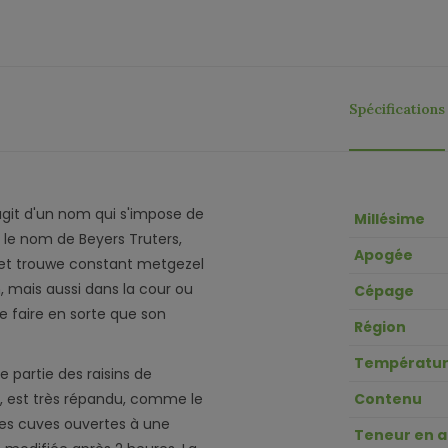
Spécifications
'agit d'un nom qui s'impose de
Millésime
it le nom de Beyers Truters,
Apogée
e et trouwe constant metgezel
n, mais aussi dans la cour ou
Cépage
e faire en sorte que son
Région
Températur
e partie des raisins de
ud, est très répandu, comme le
Contenu
des cuves ouvertes à une
Teneur en a