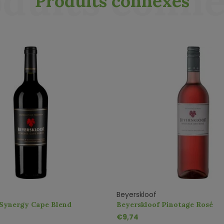
duits conn
Produits connexes
Beyerskloof
 Synergy Cape Blend
Beyerskloof Pinotage Rosé
€9,74