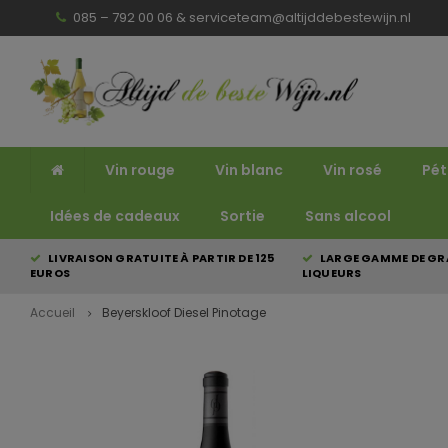
085 – 792 00 06 &
serviceteam@altijddebestewijn.nl
Vin rouge
Vin blanc
Vin rosé
Pét
Idées de cadeaux
Sortie
Sans alcool
LIVRAISON GRATUITE À PARTIR DE 125
LARGE GAMME DE GRA
EUROS
LIQUEURS
Accueil
Beyerskloof Diesel Pinotage