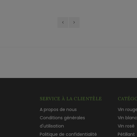
SERVICE À LA CLIENTÈLE
CATÉGO
A propos de nous
Vin roug
Conditions générales
Vin blan
d'utilisation
Vin rosé
Politique de confidentialité
Pétillant