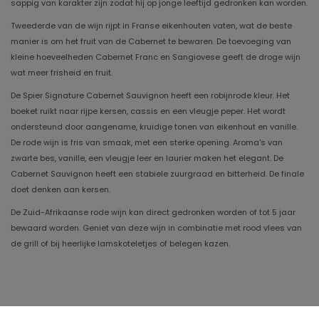
sappig van karakter zijn zodat hij op jonge leeftijd gedronken kan worden.
Tweederde van de wijn rijpt in Franse eikenhouten vaten, wat de beste
manier is om het fruit van de Cabernet te bewaren. De toevoeging van
kleine hoeveelheden Cabernet Franc en Sangiovese geeft de droge wijn
wat meer frisheid en fruit.
De Spier Signature Cabernet Sauvignon heeft een robijnrode kleur. Het
boeket ruikt naar rijpe kersen, cassis en een vleugje peper. Het wordt
ondersteund door aangename, kruidige tonen van eikenhout en vanille.
De rode wijn is fris van smaak, met een sterke opening. Aroma's van
zwarte bes, vanille, een vleugje leer en laurier maken het elegant. De
Cabernet Sauvignon heeft een stabiele zuurgraad en bitterheid. De finale
doet denken aan kersen.
De Zuid-Afrikaanse rode wijn kan direct gedronken worden of tot 5 jaar
bewaard worden. Geniet van deze wijn in combinatie met rood vlees van
de grill of bij heerlijke lamskoteletjes of belegen kazen.