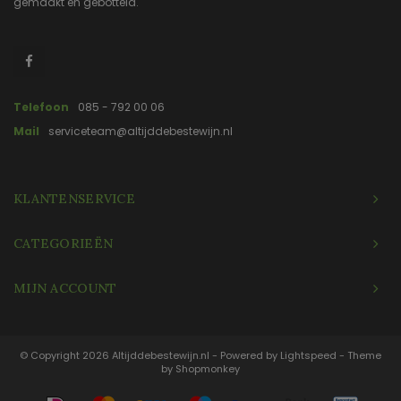
gemaakt en gebotteld.
Telefoon
085 - 792 00 06
Mail
serviceteam@altijddebestewijn.nl
KLANTENSERVICE
CATEGORIEËN
MIJN ACCOUNT
© Copyright 2026 Altijddebestewijn.nl - Powered by
Lightspeed
- Theme
by
Shopmonkey