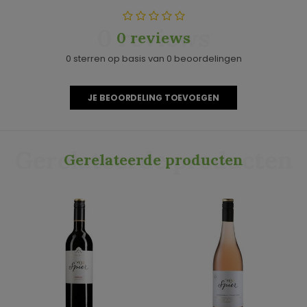
0 reviews
0 reviews
0 sterren op basis van 0 beoordelingen
JE BEOORDELING TOEVOEGEN
Gerelateerde producten
Gerelateerde producten