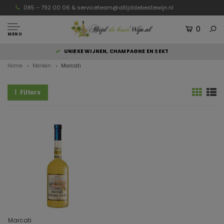
085 – 792 00 06 &
serviceteam@altijddebestewijn.nl
0
MENU
UNIEKE WIJNEN, CHAMPAGNE EN SEKT
Home
Merken
Marcati
Filters
Marcati