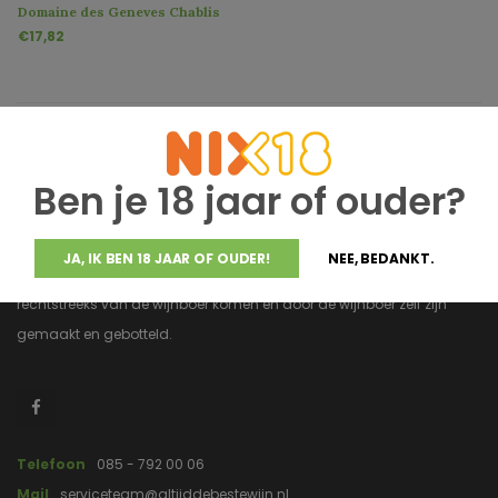
Domaine des Geneves Chablis
€17,82
Ben je 18 jaar of ouder?
JA, IK BEN 18 JAAR OF OUDER!
NEE, BEDANKT.
Altijddebestewijn.nl heeft uitsluitend wijnen van topkwaliteit die
rechtstreeks van de wijnboer komen en door de wijnboer zelf zijn
gemaakt en gebotteld.
Telefoon
085 - 792 00 06
Mail
serviceteam@altijddebestewijn.nl