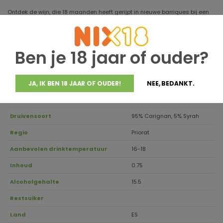
Ontdek de wijn, die 18 maanden heeft gerijpt in nieuwe barriques bij een
drinktemperatuur van 16 tot 18 graden. Geniet bijvoorbeeld van
wildzwijnmedaillons, hertengoulash of een ossenhaas met
ovengeroosterde groenten.
Ben je 18 jaar of ouder?
JA, IK BEN 18 JAAR OF OUDER!
NEE, BEDANKT.
Jaargang
2020
Houdbaar tot
2042
Druivensoort
95% Carignan, 5% Syrah
Regio
Priorat
Aanbevolen drinktemperatuur
16-18
Inhoud
0.75
Alcoholgehalte
15.5
Restsuiker
Land
ES