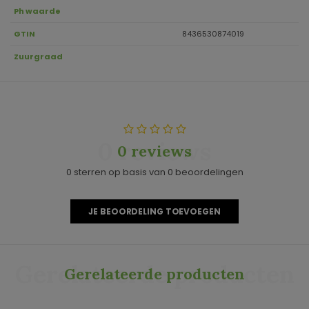
Ph waarde
GTIN
8436530874019
Zuurgraad
0 reviews
0 reviews
0 sterren op basis van 0 beoordelingen
JE BEOORDELING TOEVOEGEN
Gerelateerde producten
Gerelateerde producten