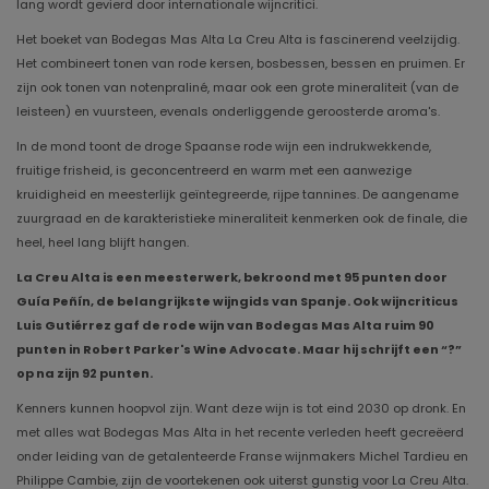
lang wordt gevierd door internationale wijncritici.
Het boeket van Bodegas Mas Alta La Creu Alta is fascinerend veelzijdig.
Het combineert tonen van rode kersen, bosbessen, bessen en pruimen. Er
zijn ook tonen van notenpraliné, maar ook een grote mineraliteit (van de
leisteen) en vuursteen, evenals onderliggende geroosterde aroma's.
In de mond toont de droge Spaanse rode wijn een indrukwekkende,
fruitige frisheid, is geconcentreerd en warm met een aanwezige
kruidigheid en meesterlijk geïntegreerde, rijpe tannines. De aangename
zuurgraad en de karakteristieke mineraliteit kenmerken ook de finale, die
heel, heel lang blijft hangen.
La Creu Alta is een meesterwerk, bekroond met 95 punten door
Guía Peñín, de belangrijkste wijngids van Spanje. Ook wijncriticus
Luis Gutiérrez gaf de rode wijn van Bodegas Mas Alta ruim 90
punten in Robert Parker's Wine Advocate. Maar hij schrijft een “?”
op na zijn 92 punten.
Kenners kunnen hoopvol zijn. Want deze wijn is tot eind 2030 op dronk. En
met alles wat Bodegas Mas Alta in het recente verleden heeft gecreëerd
onder leiding van de getalenteerde Franse wijnmakers Michel Tardieu en
Philippe Cambie, zijn de voortekenen ook uiterst gunstig voor La Creu Alta.