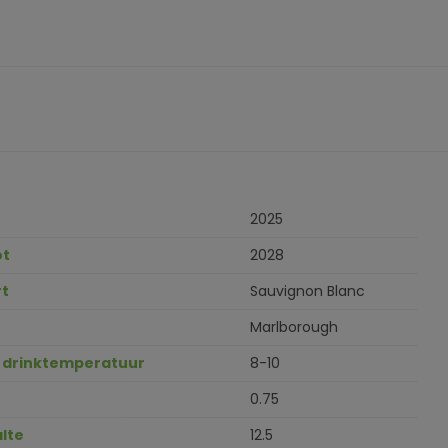
2025
ot
2028
t
Sauvignon Blanc
Marlborough
 drinktemperatuur
8-10
0.75
lte
12.5