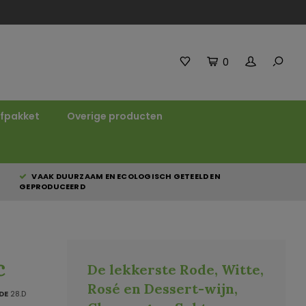
0
fpakket
Overige producten
VAAK DUURZAAM EN ECOLOGISCH GETEELD EN
GEPRODUCEERD
c
De lekkerste Rode, Witte,
Rosé en Dessert-wijn,
DE
28.D