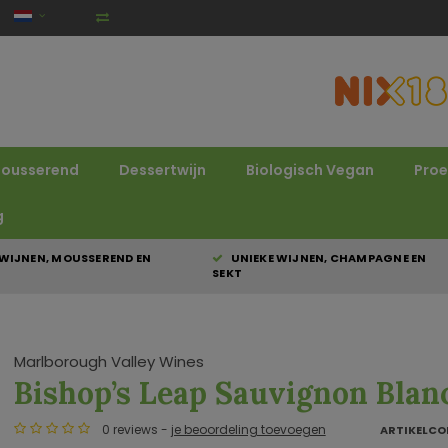
ousserend
Dessertwijn
Biologisch Vegan
Proe
g
WIJNEN, MOUSSEREND EN
UNIEKE WIJNEN, CHAMPAGNE EN
SEKT
Marlborough Valley Wines
Bishop’s Leap Sauvignon Blan
0 reviews -
je beoordeling toevoegen
ARTIKELCO