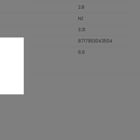
2.8
NZ
3.31
8717953043504
6.9