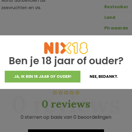
s wordt aanbevolen als
Restsuiker
i, zeevruchten en vis.
Land
Ph waarde
GTIN
Zuurgraad
Ben je 18 jaar of ouder?
JA, IK BEN 18 JAAR OF OUDER!
NEE, BEDANKT.
0 reviews
0 reviews
0 sterren op basis van 0 beoordelingen