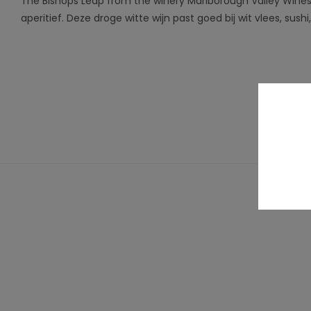
The Bishops Leap from the winery Marlborough Valley Wine
aperitief. Deze droge witte wijn past goed bij wit vlees, sush