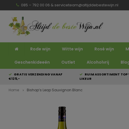
085 – 792 00 06 &
serviceteam@altijddebestewijn.nl
Rode wijn
Witte wijn
Rosé wijn
M
Geschenkideeën
Outlet
Alcoholvrij
Blo
GRATIS VERZENDING VANAF
RUIM ASSORTIMENT TOP 
€125,-
LIKEUR
Home
Bishop’s Leap Sauvignon Blanc