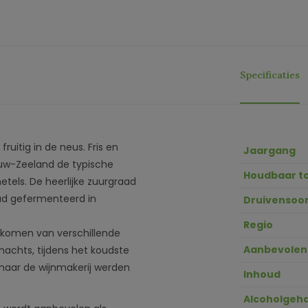
Specificaties
ruitig in de neus. Fris en
Jaargang
euw-Zeeland de typische
Houdbaar t
tels. De heerlijke zuurgraad
oud gefermenteerd in
Druivensoor
Regio
 komen van verschillende
Aanbevolen
 nachts, tijdens het koudste
t naar de wijnmakerij werden
Inhoud
Alcoholgeha