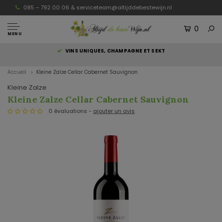
085 – 792 00 06 &
serviceteam@altijddebestewijn.nl
0
MENU
S
VINS UNIQUES, CHAMPAGNE ET SEKT
Accueil
Kleine Zalze Cellar Cabernet Sauvignon
Kleine Zalze
Kleine Zalze Cellar Cabernet Sauvignon
0 évaluations -
ajouter un avis