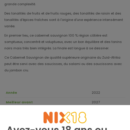
grande complexité.
Des tonalités de fruits et de fruits rouges, des tonalités de raisin et des
tonalités d'épices fraîches sont à l'origine d'une expérience intensément
variée.
En premier lieu, ce cabernet sauvignon 100 % région côtière est
somptueux, concentré et voluptueux, avec un bon équilibre et des tanins
noirs mais très bien intégrés. La finale est longue à se dessiner.
Ce Cabernet Sauvignon de qualité supérieure originaire du Zuid-Afrika
peut être servi avec des saucisses, du salami ou des saucissons avec
du jambon cru.
Année
2022
Meilleur avant
2027
Cabernet
Variété de raisin
Sauvignon
Région
Région côtière