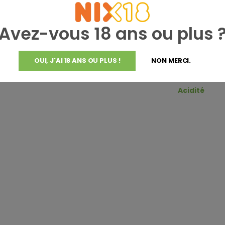
Teneur en a
caux comme les tons gras sont
Sucre résidu
tre utilisés dans le cadre
Avez-vous 18 ans ou plus 
Pays
es critères de visibilité et
Valeur du p
OUI, J'AI 18 ANS OU PLUS !
NON MERCI.
GTIN
Acidité