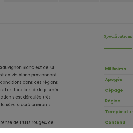
Spécifications
 Sauvignon Blanc est de lui
Millésime
nt ce vin blanc proviennent
Apogée
s conditions dans ces régions
ud en fonction de la journée,
Cépage
ation s'est déroulée très
Région
la sève a duré environ 7
Températur
tense de fruits rouges, de
Contenu
rant de la journée, le vin est