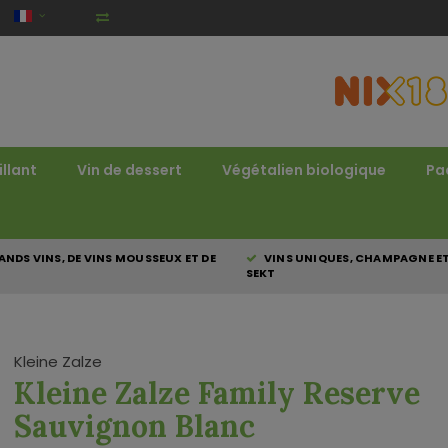
illant
Vin de dessert
Végétalien biologique
Pa
NDS VINS, DE VINS MOUSSEUX ET DE
VINS UNIQUES, CHAMPAGNE E
SEKT
Kleine Zalze
Kleine Zalze Family Reserve
Sauvignon Blanc