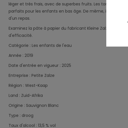
léger et très frais, avec de superbes fruits. Les tons tropi
parfaits pour les enfants en bas âge. De même, ils peuvent ê
d'un repas.
Examinez la pâte à papier du fabricant Kleine Zalze à l'aune d
d'efficacité.
Catégorie : Les enfants de l'eau
Année : 2019
Date d'entrée en vigueur : 2025
Entreprise : Petite Zalze
Région : West-Kaap
Land : Zuid-Afrika
Origine : Sauvignon Blanc
Type : droog
Taux d'alcool : 13,5 % vol