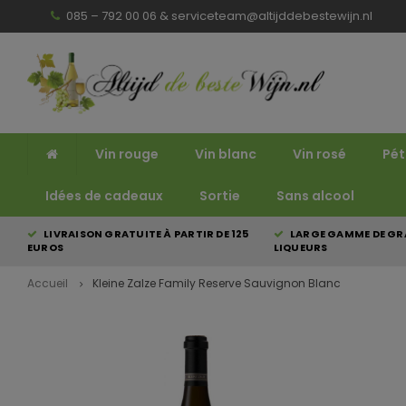
085 – 792 00 06 &
serviceteam@altijddebestewijn.nl
Vin rouge
Vin blanc
Vin rosé
Pét
Idées de cadeaux
Sortie
Sans alcool
LIVRAISON GRATUITE À PARTIR DE 125
LARGE GAMME DE GRA
EUROS
LIQUEURS
Accueil
Kleine Zalze Family Reserve Sauvignon Blanc