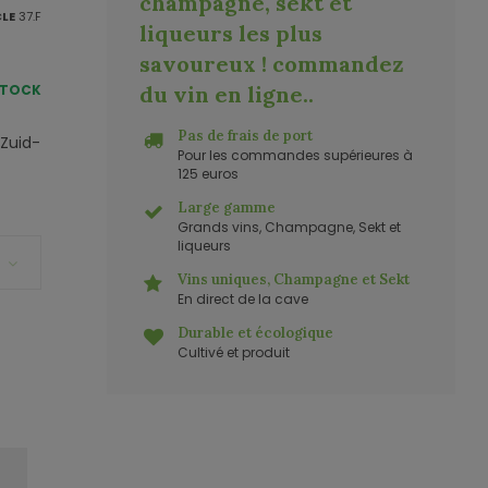
champagne, sekt et
CLE
37.F
liqueurs les plus
savoureux ! commandez
STOCK
du vin en ligne.
.
Pas de frais de port
 Zuid-
Pour les commandes supérieures à
125 euros
Large gamme
Grands vins, Champagne, Sekt et
liqueurs
Vins uniques, Champagne et Sekt
En direct de la cave
Durable et écologique
Cultivé et produit