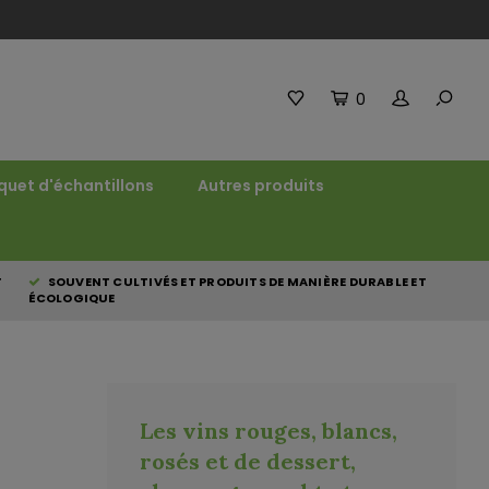
0
quet d'échantillons
Autres produits
T
SOUVENT CULTIVÉS ET PRODUITS DE MANIÈRE DURABLE ET
ÉCOLOGIQUE
Les vins rouges, blancs,
rosés et de dessert,