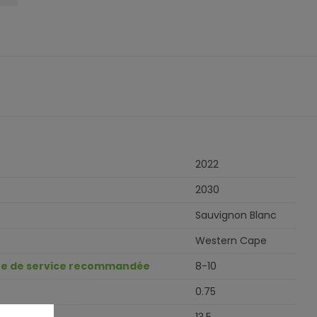
2022
2030
Sauvignon Blanc
Western Cape
e de service recommandée
8-10
0.75