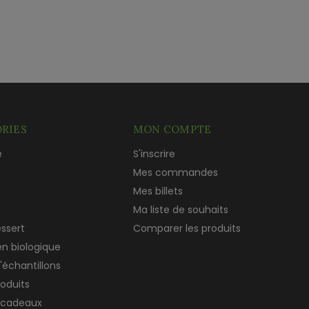
RIES
MON COMPTE
e
S'inscrire
c
Mes commandes
Mes billets
Ma liste de souhaits
essert
Comparer les produits
en biologique
'échantillons
roduits
 cadeaux