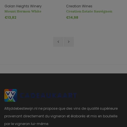
Golan Heights Winery
Creation Wines
Mount Hermon White
Creation Estate Sauvignon
Blanc
€13,82
€14,98
Altijddebestewijn.nl ne propose que des vins de qualité supérieure
provenant directement du vigneron et élaborés et mis en bouteille
par le vigneron lui-même.