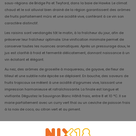
sous-régions de Bridge Pa et Twyford, dans la baie de Hawke. Le climat
chaud et le sol alluvial bien drainé de la région garantissent des arômes
de fruits parfaitement mûrs et une acidité vive, conférant à ce vin son
caractère distinctif.
Les raisins sont vendangés tôt le matin, à la fraîcheur du jour, afin de
préserver leur fraîcheur optimale. Une vinification minimale permet de
conserver toutes les nuances aromatiques. Après un pressurage doux, le
jus est clarifié à froid et fermenté délicatement, donnant naissance à un
vin éclatant et élégant.
Au nez, des arômes de groseille à maquereau, de goyave, de fleur de
tilleul et une subtile note épicée se déploient. En bouche, des saveurs de
fruits tropicaux se mêlent à une acidité d'agrumes vive, laissant une
impression harmonieuse et rafraîchissante. La finale est longue et
vivifiante. Dégustez le Sauvignon Blanc Hãhã frais, entre 8 et 10 °C. Il se
marie parfaitement avec un curry vert thaï ou un ceviche de poisson frais
à la noix de coco, au citron vert et au piment.
Millésime
2025