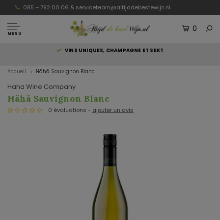
085 – 792 00 06 &
serviceteam@altijddebestewijn.nl
0
MENU
S
VINS UNIQUES, CHAMPAGNE ET SEKT
Accueil
Hãhã Sauvignon Blanc
Haha Wine Company
Hãhã Sauvignon Blanc
0 évaluations -
ajouter un avis