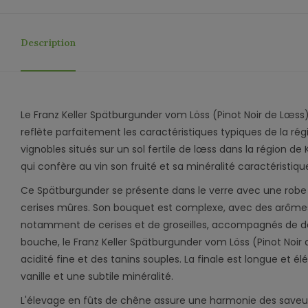
Description
Le Franz Keller Spätburgunder vom Löss (Pinot Noir de Lœss) 
reflète parfaitement les caractéristiques typiques de la rég
vignobles situés sur un sol fertile de lœss dans la région de 
qui confère au vin son fruité et sa minéralité caractéristiqu
Ce Spätburgunder se présente dans le verre avec une robe 
cerises mûres. Son bouquet est complexe, avec des arômes 
notamment de cerises et de groseilles, accompagnés de dé
bouche, le Franz Keller Spätburgunder vom Löss (Pinot Noir 
acidité fine et des tanins souples. La finale est longue et 
vanille et une subtile minéralité.
L'élevage en fûts de chêne assure une harmonie des saveur