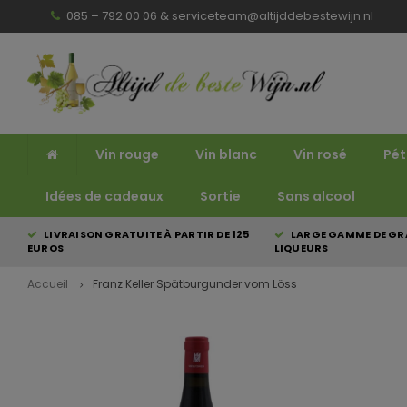
085 – 792 00 06 &
serviceteam@altijddebestewijn.nl
Vin rouge
Vin blanc
Vin rosé
Pét
Idées de cadeaux
Sortie
Sans alcool
LIVRAISON GRATUITE À PARTIR DE 125
LARGE GAMME DE GRA
EUROS
LIQUEURS
Accueil
Franz Keller Spätburgunder vom Löss