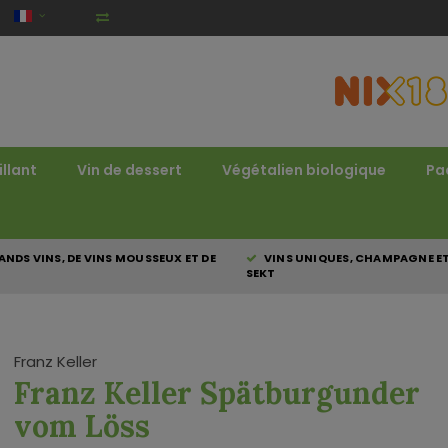
illant
Vin de dessert
Végétalien biologique
Pa
NDS VINS, DE VINS MOUSSEUX ET DE
VINS UNIQUES, CHAMPAGNE E
SEKT
Franz Keller
Franz Keller Spätburgunder
vom Löss