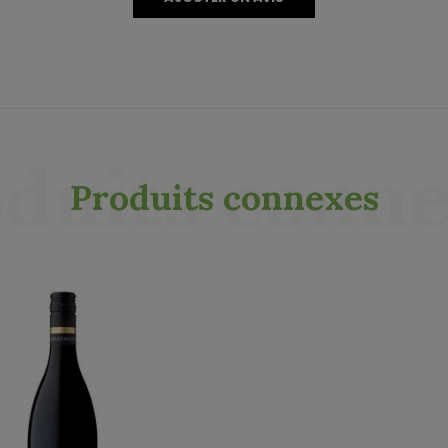
duits conn
Produits connexes