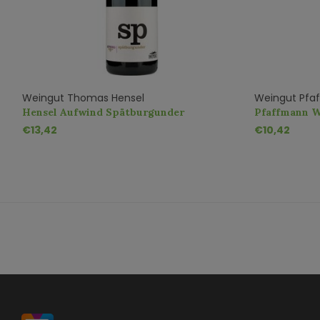
Weingut Thomas Hensel
Weingut Pfa
Hensel Aufwind Spätburgunder
Pfaffmann W
Spätburgund
€13,42
€10,42