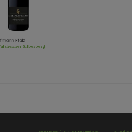
ffmann Pfalz
alsheimer Silberberg
er QbA trocken