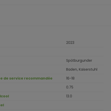
2023
Spätburgunder
Baden, Kaiserstuhl
e de service recommandée
16-18
0.75
lcool
13.0
el