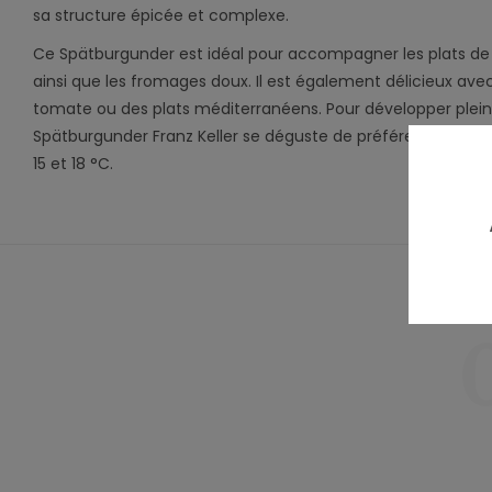
sa structure épicée et complexe.
Ce Spätburgunder est idéal pour accompagner les plats de v
ainsi que les fromages doux. Il est également délicieux ave
tomate ou des plats méditerranéens. Pour développer plei
Spätburgunder Franz Keller se déguste de préférence à un
15 et 18 °C.