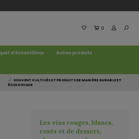
0
quet d'échantillons
Autres produits
T
SOUVENT CULTIVÉS ET PRODUITS DE MANIÈRE DURABLE ET
ÉCOLOGIQUE
Les vins rouges, blancs,
rosés et de dessert,