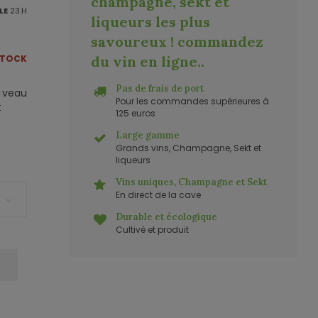
champagne, sekt et
LE
23.H
liqueurs les plus
savoureux ! commandez
STOCK
du vin en ligne.
.
Pas de frais de port
e veau
Pour les commandes supérieures à
t
125 euros
Large gamme
Grands vins, Champagne, Sekt et
liqueurs
Vins uniques, Champagne et Sekt
En direct de la cave
Durable et écologique
Cultivé et produit