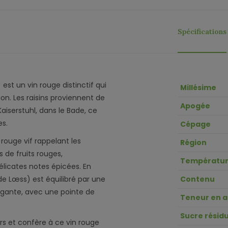
Spécifications
est un vin rouge distinctif qui
Millésime
ion. Les raisins proviennent de
Apogée
Kaiserstuhl, dans le Bade, ce
es.
Cépage
rouge vif rappelant les
Région
de fruits rouges,
Températur
licates notes épicées. En
de Lœss) est équilibré par une
Contenu
élégante, avec une pointe de
Teneur en a
Sucre résidu
s et confère à ce vin rouge