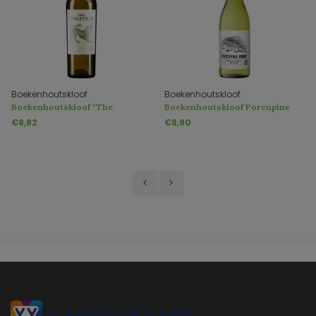
Boekenhoutskloof
Boekenhoutskloof
Boekenhoutskloof "The
Boekenhoutskloof Porcupine
Wolftrap" Blanc
Ridge Sauvignon Blanc
€8,82
€8,90