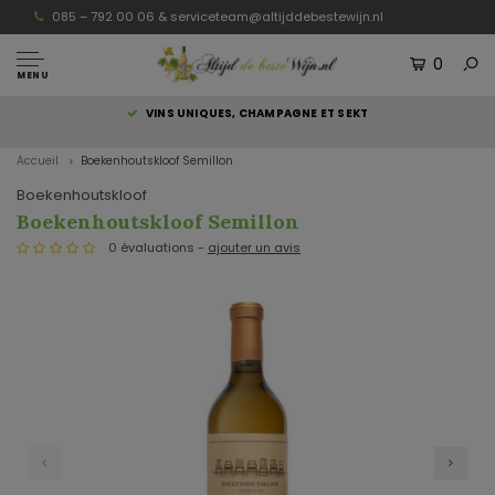
085 – 792 00 06 &
serviceteam@altijddebestewijn.nl
0
MENU
S
VINS UNIQUES, CHAMPAGNE ET SEKT
Accueil
Boekenhoutskloof Semillon
Boekenhoutskloof
Boekenhoutskloof Semillon
0 évaluations -
ajouter un avis