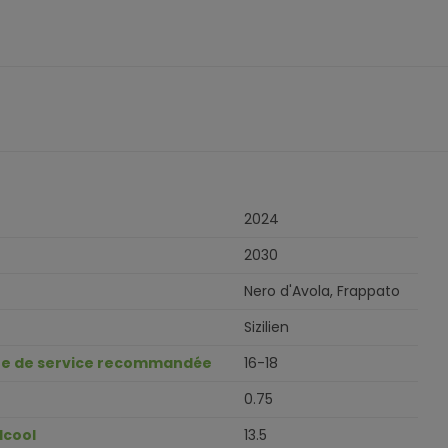
2024
2030
Nero d'Avola, Frappato
Sizilien
e de service recommandée
16-18
0.75
lcool
13.5