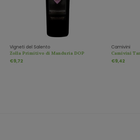
Vigneti del Salento
Camivini
e
Zolla Primitivo di Manduria DOP
Camivini Tan
Appassimen
€9,72
€9,42