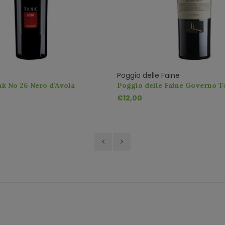
Poggio delle Faine
k No 26 Nero d'Avola
Poggio delle Faine Governo T
to IGT
€12,00