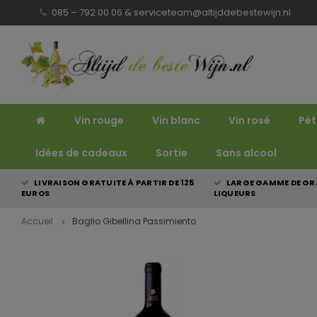
085 – 792 00 06 &
serviceteam@altijddebestewijn.nl
Vin rouge
Vin blanc
Vin rosé
Pét
Idées de cadeaux
Sortie
Sans alcool
LIVRAISON GRATUITE À PARTIR DE 125
LARGE GAMME DE GRA
EUROS
LIQUEURS
Accueil
Baglio Gibellina Passimiento