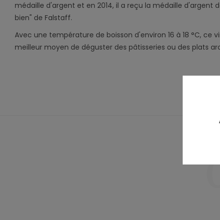
médaille d'argent et en 2014, il a reçu la médaille d'argent d
bien" de Falstaff.
Avec une température de boisson d'environ 16 à 18 °C, ce vin
meilleur moyen de déguster des pâtisseries ou des plats ar