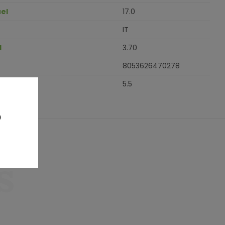
el
17.0
IT
H
3.70
8053626470278
5.5
?
s