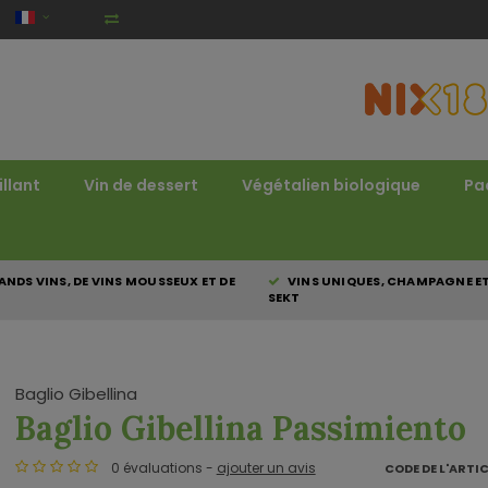
illant
Vin de dessert
Végétalien biologique
Pa
NDS VINS, DE VINS MOUSSEUX ET DE
VINS UNIQUES, CHAMPAGNE E
SEKT
Baglio Gibellina
Baglio Gibellina Passimiento
0 évaluations -
ajouter un avis
CODE DE L'ARTIC