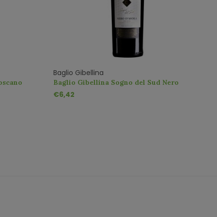
Baglio Gibellina
S
oscano
Baglio Gibellina Sogno del Sud Nero
S
d'Avola
B
€6,42
€