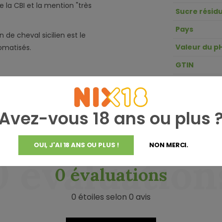
e la CBI et la mention "très
Sucre résidu
Pays
 de cheval sicilien est le
Valeur du p
omatisés.
GTIN
Acidité
Avez-vous 18 ans ou plus 
OUI, J'AI 18 ANS OU PLUS !
NON MERCI.
0 évaluation
0 évaluations
0 étoiles selon 0 avis