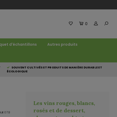
0
quet d'échantillons
Autres produits
T
SOUVENT CULTIVÉS ET PRODUITS DE MANIÈRE DURABLE ET
ÉCOLOGIQUE
Les vins rouges, blancs,
rosés et de dessert,
LE
07.B