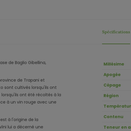
Spécifications
se de Baglio Gibellina,
Millésime
Apogée
province de Trapani et
Cépage
o sont cultivés lorsqu'ils ont
lorsqu'ils ont été récoltés à la
Région
nce à un vin rouge avec une
Températur
Contenu
t à l'origine de la
Vini lui a décerné une
Teneur en a