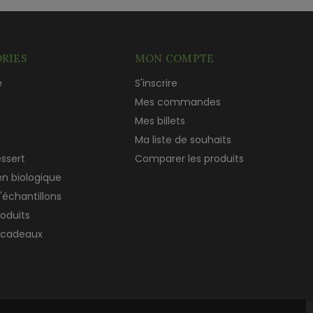
RIES
MON COMPTE
e
S'inscrire
c
Mes commandes
Mes billets
Ma liste de souhaits
essert
Comparer les produits
en biologique
'échantillons
roduits
 cadeaux