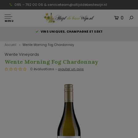
085 – 792 00 06 &
serviceteam@altijddebestewijn.nl
0
MENU
S
VINS UNIQUES, CHAMPAGNE ET SEKT
Accueil
Wente Morning Fog Chardonnay
Wente Vineyards
Wente Morning Fog Chardonnay
0 évaluations -
ajouter un avis