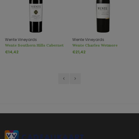
Wente Vineyards
Wente Vineyards
Wente Southern Hills Cabernet
Wente Charles Wetmore
Sauvignon
Cabernet Sauvignon
€14,42
€21,42