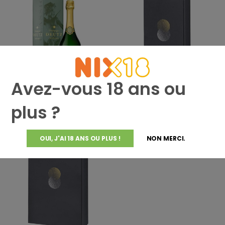
Avez-vous 18 ans ou
Stag's Leap Wine Cellars
Altijddebestewijn.nl
Champagne Deutz Brut Classic
Outils de cuisine pour 2
plus ?
in Geschenkbox
personnes
€49,81
€5,50
OUI, J'AI 18 ANS OU PLUS !
NON MERCI.