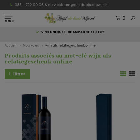
085 – 792 00 06 &
serviceteam@altijddebestewijn.nl
0
MENU
S
VINS UNIQUES, CHAMPAGNE ET SEKT
Accueil
Mots-clés
wijn als relatiegeschenk online
Produits associés au mot-clé wijn als
relatiegeschenk online
Filtres