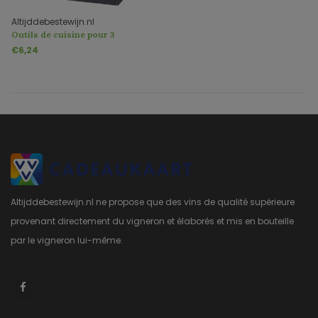
Altijddebestewijn.nl
Outils de cuisine pour 3
personnes
€6,24
Altijddebestewijn.nl ne propose que des vins de qualité supérieure
provenant directement du vigneron et élaborés et mis en bouteille
par le vigneron lui-même.