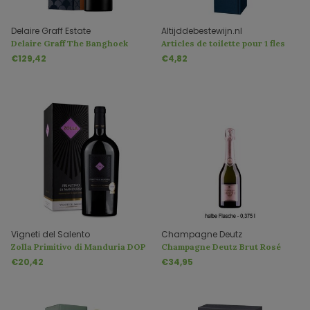
Delaire Graff Estate
Altijddebestewijn.nl
Delaire Graff The Banghoek
Articles de toilette pour 1 fles
dans un emballage cadeau
€129,42
€4,82
Vigneti del Salento
Champagne Deutz
Zolla Primitivo di Manduria DOP
Champagne Deutz Brut Rosé
Magnum 1,5 Liter
0,375 litre à Geschenkdoos
€20,42
€34,95