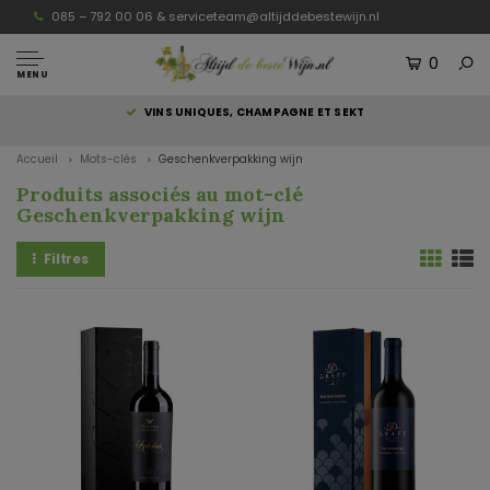
085 – 792 00 06 &
serviceteam@altijddebestewijn.nl
0
MENU
S
VINS UNIQUES, CHAMPAGNE ET SEKT
Accueil
Mots-clés
Geschenkverpakking wijn
Produits associés au mot-clé
Geschenkverpakking wijn
Filtres