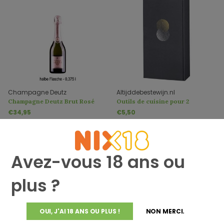
Champagne Deutz
Altijddebestewijn.nl
Champagne Deutz Brut Rosé
Outils de cuisine pour 2
0,375 litre à Geschenkdoos
personnes
€34,95
€5,50
Avez-vous 18 ans ou
plus ?
OUI, J'AI 18 ANS OU PLUS !
NON MERCI.