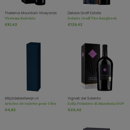
Thelema Mountain Vineyards
Delaire Graff Estate
Thelema Rabelais
Delaire Graff The Banghoek
dans un emballage cadeau
€61,42
€129,42
Altijddebestewijn.nl
Vigneti del Salento
Articles de toilette pour 1 fles
Zolla Primitivo di Manduria DOP
Magnum 1,5 Liter
€4,82
€20,42