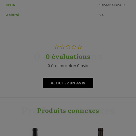
GTIN
8023354132410
Acidité
6.4
0 évaluations
0 évaluations
0 étoiles selon 0 avis
AJOUTER UN AVIS
Produits connexes
Produits connexes