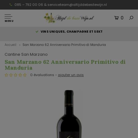
085 – 792 00 06 &
serviceteam@altijddebestewijn.nl
0
MENU
S
VINS UNIQUES, CHAMPAGNE ET SEKT
Accueil
San Marzano 62 Anniversario Primitivo di Manduria
Cantine San Marzano
San Marzano 62 Anniversario Primitivo di
Manduria
0 évaluations -
ajouter un avis