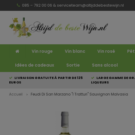
085 – 792 00 06 &
serviceteam@altijddebestewijn.nl
Vin rouge
Vin blanc
Vin rosé
Pét
Idées de cadeaux
Sortie
Sans alcool
LIVRAISON GRATUITE À PARTIR DE 125
LARGE GAMME DE GRA
EUROS
LIQUEURS
Accueil
Feudi Di San Marzano "I Tratturi" Sauvignon Malvasia