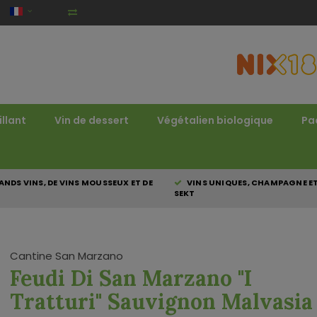
illant
Vin de dessert
Végétalien biologique
Pa
NDS VINS, DE VINS MOUSSEUX ET DE
VINS UNIQUES, CHAMPAGNE E
SEKT
Cantine San Marzano
Feudi Di San Marzano "I
Tratturi" Sauvignon Malvasia