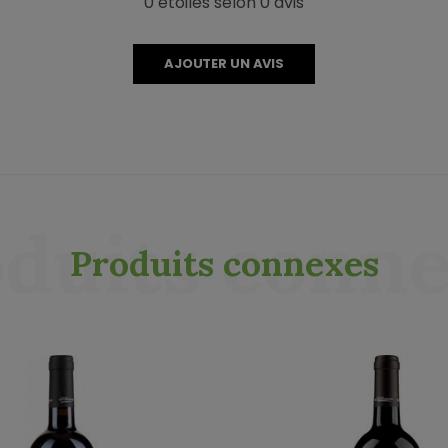
0 étoiles selon 0 avis
AJOUTER UN AVIS
duits conn
Produits connexes