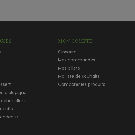
RIES
MON COMPTE
e
S'inscrire
c
Mes commandes
Mes billets
Ma liste de souhaits
essert
Comparer les produits
en biologique
'échantillons
roduits
 cadeaux