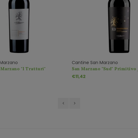
 Marzano
Cantine San Marzano
 Marzano "I Tratturi"
San Marzano "Sud" Primitivo
GT
€11,42