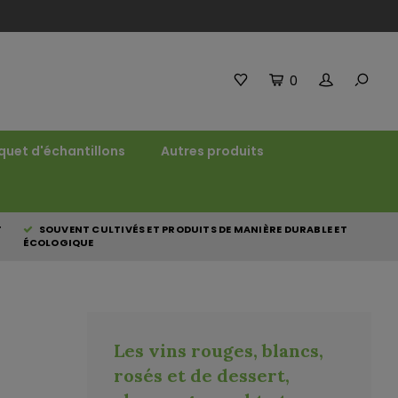
0
quet d'échantillons
Autres produits
T
SOUVENT CULTIVÉS ET PRODUITS DE MANIÈRE DURABLE ET
ÉCOLOGIQUE
Les vins rouges, blancs,
rosés et de dessert,