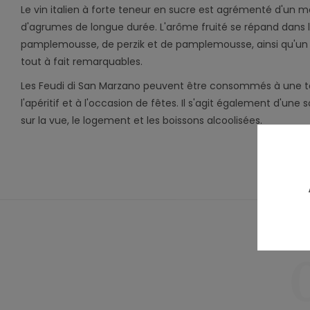
Le vin italien à forte teneur en sucre est agrémenté d'un
d'agrumes de longue durée. L'arôme fruité se répand dans l
pamplemousse, de perzik et de pamplemousse, ainsi qu'un 
tout à fait remarquables.
Les Feudi di San Marzano peuvent être consommés à une t
l'apéritif et à l'occasion de fêtes. Il s'agit également d'une
sur la vue, le logement et les boissons alcoolisées.