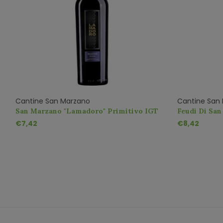
Cantine San Marzano
Cantine San
di
San Marzano "Lamadoro" Primitivo IGT
Feudi Di San
Primitivo I
€7,42
€8,42