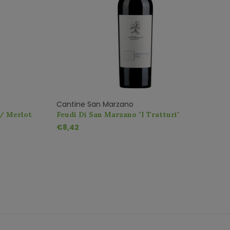
Cantine San Marzano
C
 / Merlot
Feudi Di San Marzano "I Tratturi"
F
Negroamaro IGT
S
€8,42
€