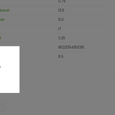
0.75
lcool
12.5
el
6.0
IT
H
3.25
8023354150315
6.5
?
s