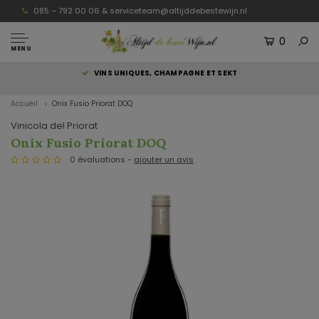
085 – 792 00 06 &
serviceteam@altijddebestewijn.nl
0
MENU
S
VINS UNIQUES, CHAMPAGNE ET SEKT
Accueil
Onix Fusio Priorat DOQ
Vinicola del Priorat
Onix Fusio Priorat DOQ
0 évaluations -
ajouter un avis