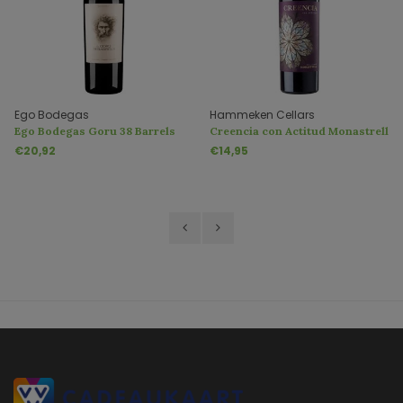
Ego Bodegas
Hammeken Cellars
Ego Bodegas Goru 38 Barrels
Creencia con Actitud Monastrell
DO
DOP
€20,92
€14,95