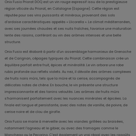
Onix Fusio Priorat DOQ est un vin rouge expressif issu de la prestigieuse
région viticole du Priorat, en Catalogne (Espagne). Cette région est
réputée pour ses vins puissants et minéraux, provenant des sols
d'ardoise caractéristiques appelés « Llicorella ». Le climat méditerranéen,
avec ses journées chaudes et ses nuits fraîches, favorise une maturation
lente des raisins, conférant au vin des arômes intenses et une belle
structure.
Onix Fusio est élaboré à partir d'un assemblage harmonieux de Grenache
et de Carignan, cépages typiques du Priorat. Cette combinaison crée un
équilibre parfait entre fruit, épices et minéralité. Le vin arbore une robe
rubis profonde aux reflets violets. Au nez, il dévoile des arômes complexes
de fruits noirs mûrs, tels que la mûre et la cerise, accompagnés de
délicates notes de chêne. En bouche, le vin présente une structure
impressionnante et des tanins veloutés. Les arômes de fruits mûrs
s'harmonisent parfaitement avec les nuances minérales et épicées. La
finale est longue et persistante, avec des notes de vanille, de poivre, de
cerise noire et de clou de girofle.
Onix Fusio se marie à merveille avec les viandes grillées ou braisées,
notamment l'agneau et le gibier, ou avec des fromages comme le
Manchego ou le Pecorino. C'est également un vrai régal avec les ragoûts