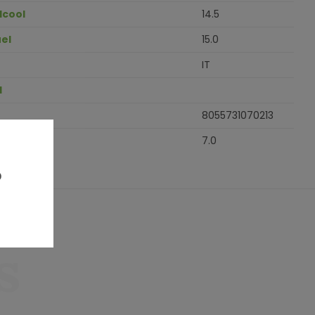
lcool
14.5
el
15.0
IT
H
8055731070213
7.0
?
s