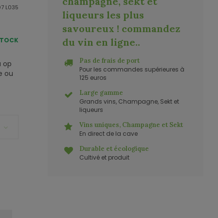
champagne, sekt et
7 L035
liqueurs les plus
savoureux ! commandez
STOCK
du vin en ligne.
.
Pas de frais de port
a op
Pour les commandes supérieures à
e ou
125 euros
Large gamme
Grands vins, Champagne, Sekt et
liqueurs
Vins uniques, Champagne et Sekt
En direct de la cave
Durable et écologique
Cultivé et produit