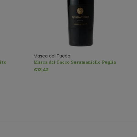
Masca del Tacco
F
ite
Masca del Tacco Susumaniello Puglia
Z
Rosso IGP
€13,42
€