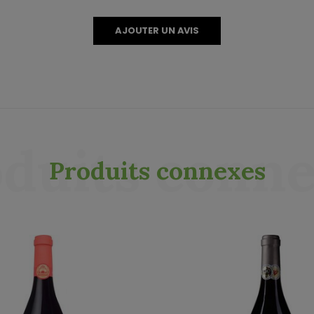
AJOUTER UN AVIS
duits conn
Produits connexes