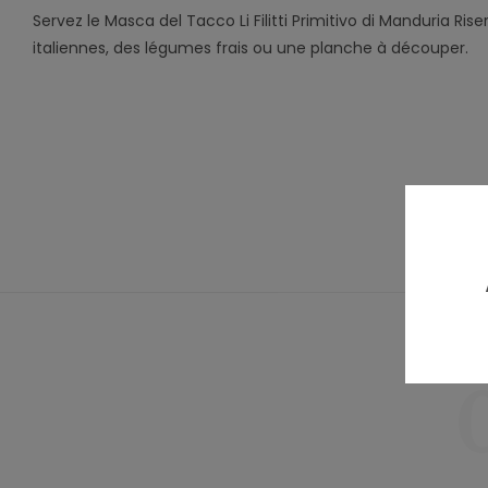
Servez le Masca del Tacco Li Filitti Primitivo di Manduria Ri
italiennes, des légumes frais ou une planche à découper.