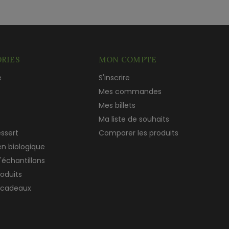
RIES
MON COMPTE
e
S'inscrire
c
Mes commandes
Mes billets
Ma liste de souhaits
essert
Comparer les produits
en biologique
'échantillons
roduits
 cadeaux