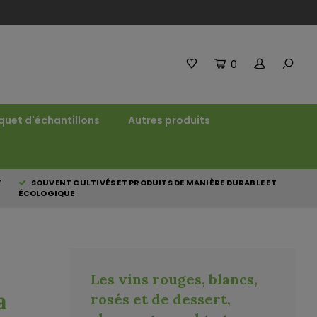
0
quet d'échantillons
Autres produits
T
SOUVENT CULTIVÉS ET PRODUITS DE MANIÈRE DURABLE ET
ÉCOLOGIQUE
Les vins rouges, blancs,
a
rosés et de dessert,