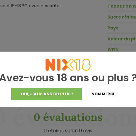
serva à 16-18 °C avec des pâtes
Teneur en a
Sucre résidu
Pays
Valeur du p
GTIN
Acidité
Avez-vous 18 ans ou plus 
OUI, J'AI 18 ANS OU PLUS !
NON MERCI.
0 évaluation
0 évaluations
0 étoiles selon 0 avis