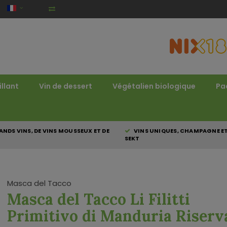
illant
Vin de dessert
Végétalien biologique
Pa
NDS VINS, DE VINS MOUSSEUX ET DE
VINS UNIQUES, CHAMPAGNE E
SEKT
Masca del Tacco
Masca del Tacco Li Filitti
Primitivo di Manduria Riserv