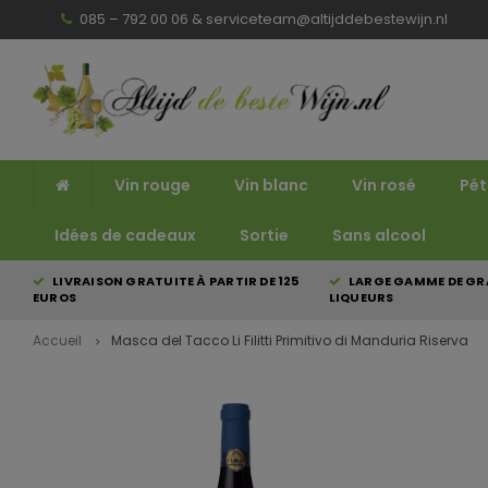
085 – 792 00 06 &
serviceteam@altijddebestewijn.nl
Vin rouge
Vin blanc
Vin rosé
Pét
Idées de cadeaux
Sortie
Sans alcool
LIVRAISON GRATUITE À PARTIR DE 125
LARGE GAMME DE GRA
EUROS
LIQUEURS
Accueil
Masca del Tacco Li Filitti Primitivo di Manduria Riserva