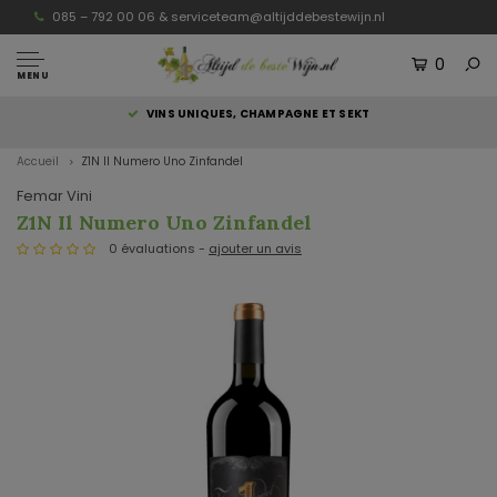
085 – 792 00 06 &
serviceteam@altijddebestewijn.nl
0
MENU
S
VINS UNIQUES, CHAMPAGNE ET SEKT
Accueil
Z1N Il Numero Uno Zinfandel
Femar Vini
Z1N Il Numero Uno Zinfandel
0 évaluations -
ajouter un avis