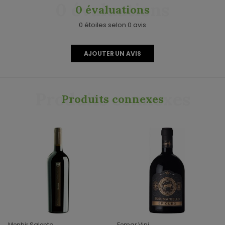
0 évaluations
0 évaluations
0 étoiles selon 0 avis
AJOUTER UN AVIS
Produits connexes
Produits connexes
Menhir Salento
Femar Vini