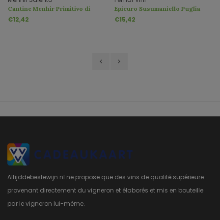
Cantine Menhir Primitivo di
Epicuro Susumaniello Puglia
Manduria
IGP
€12,42
€15,42
Altijddebestewijn.nl ne propose que des vins de qualité supérieure
provenant directement du vigneron et élaborés et mis en bouteille
par le vigneron lui-même.