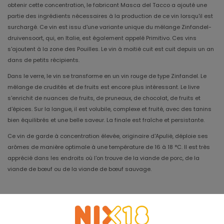
obtenir cette concentration, le fabricant Masca del Tacco a ajouté une
partie des ingrédients nécessaires à la production de ce vin lorsqu'il est
surchargé. Ce vin est issu d'une variante unique du mélange Zinfandel-
druivensoort, qui, en Italie, est également appelé Primitivo. Ces vins
s'ajoutent à la zone des Pouilles. Le vin à moitié cuit est cuit depuis un an
dans de petits récipients.
Dans le verre, le vin se transforme en un vin rouge de type Zinfandel. Le
mélange de crudités et de fruits est encore plus intéressant. Le livre
s'enrichit de nuances de fruits, de pruneaux, de chocolat, de fruits et
d'épices. Sur la langue, il est volubile, complexe et fruité, avec des tanins
bien équilibrés et une belle saveur. La finale est fraîche et persistante.
Ce vin de garde à concentration élevée, originaire d'Apulië, déploie ses
arômes de manière optimale à une température de 16 à 18 °C. Il est très
apprécié dans les endroits où l'on trouve de la viande de porc, de la
viande de bœuf ou de la viande de bœuf sauvage.
Millésime
2022