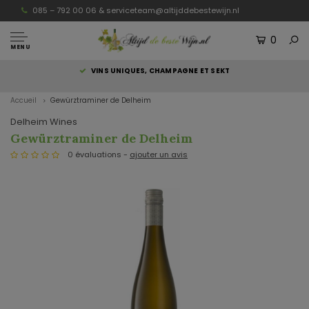
085 – 792 00 06 &
serviceteam@altijddebestewijn.nl
0
MENU
S
VINS UNIQUES, CHAMPAGNE ET SEKT
Accueil
Gewürztraminer de Delheim
Delheim Wines
Gewürztraminer de Delheim
0 évaluations -
ajouter un avis