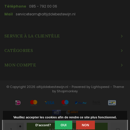
Téléphone
085 - 792 00 06
Mail
serviceteam@altijddebestewijn.nl
SERVICE À LA CLIENTÈLE
CATÉGORIES
MON COMPTE
© Copyright 2026 altijddebestewijn.nl - Powered by
Lightspeed
- Theme
by
Shopmonkey
Veuillez accepter les cookies afin de rendre ce site plus fonctionnel.
+
D'accord?
OUI
NON
AJOUTER AU PANIER