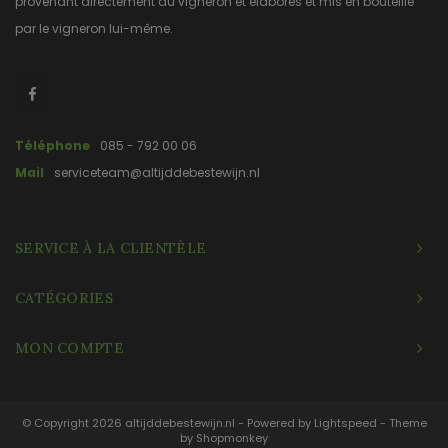
provenant directement du vigneron et élaborés et mis en bouteille
par le vigneron lui-même.
Téléphone
085 - 792 00 06
Mail
serviceteam@altijddebestewijn.nl
SERVICE À LA CLIENTÈLE
CATÉGORIES
MON COMPTE
© Copyright 2026 altijddebestewijn.nl - Powered by
Lightspeed
- Theme
by
Shopmonkey