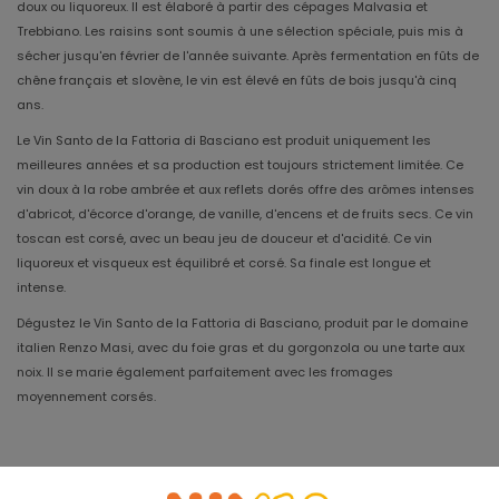
doux ou liquoreux. Il est élaboré à partir des cépages Malvasia et
Trebbiano. Les raisins sont soumis à une sélection spéciale, puis mis à
sécher jusqu'en février de l'année suivante. Après fermentation en fûts de
chêne français et slovène, le vin est élevé en fûts de bois jusqu'à cinq
ans.
Le Vin Santo de la Fattoria di Basciano est produit uniquement les
meilleures années et sa production est toujours strictement limitée. Ce
vin doux à la robe ambrée et aux reflets dorés offre des arômes intenses
d'abricot, d'écorce d'orange, de vanille, d'encens et de fruits secs. Ce vin
toscan est corsé, avec un beau jeu de douceur et d'acidité. Ce vin
liquoreux et visqueux est équilibré et corsé. Sa finale est longue et
intense.
Dégustez le Vin Santo de la Fattoria di Basciano, produit par le domaine
italien Renzo Masi, avec du foie gras et du gorgonzola ou une tarte aux
noix. Il se marie également parfaitement avec les fromages
moyennement corsés.
Millésime
2018