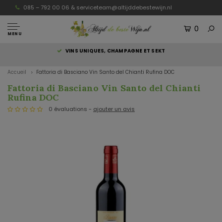
085 – 792 00 06 &
serviceteam@altijddebestewijn.nl
0
MENU
S
VINS UNIQUES, CHAMPAGNE ET SEKT
Accueil
Fattoria di Basciano Vin Santo del Chianti Rufina DOC
Fattoria di Basciano Vin Santo del Chianti
Rufina DOC
0 évaluations -
ajouter un avis