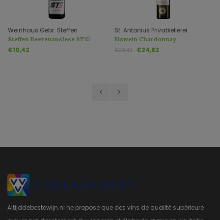
Weinhaus Gebr. Steffen
St. Antonius Privatkellerei
Steffen Beerenauslese ST15
Eiswein Chardonnay
Rheinhessen
€10,42
€24,82
€28,42
Altijddebestewijn.nl ne propose que des vins de qualité supérieure