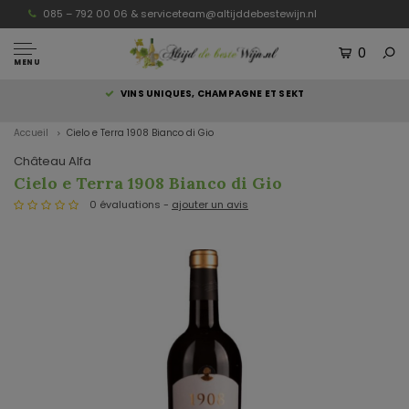
085 – 792 00 06 &
serviceteam@altijddebestewijn.nl
0
MENU
S
VINS UNIQUES, CHAMPAGNE ET SEKT
Accueil
Cielo e Terra 1908 Bianco di Gio
Château Alfa
Cielo e Terra 1908 Bianco di Gio
0 évaluations -
ajouter un avis