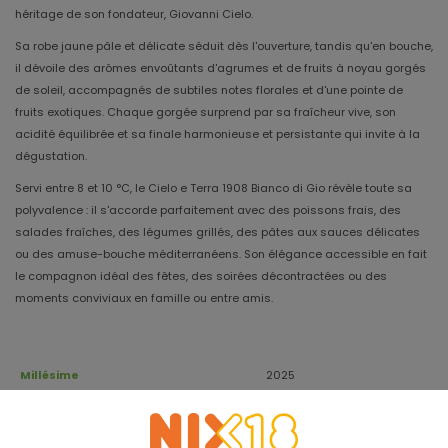
héritage de son fondateur, Giovanni Cielo.
Sa robe jaune pâle et délicate séduit dès l'ouverture, tandis qu'en bouche,
il dévoile des arômes envoûtants d'agrumes et de fruits à noyau gorgés
de soleil, accompagnés de subtiles notes florales et d'une pointe de
fruits exotiques. Chaque gorgée surprend par sa fraîcheur vive, son
acidité équilibrée et sa finale harmonieuse et persistante qui invite à la
dégustation.
Servi entre 8 et 10 °C, le Cielo e Terra 1908 Bianco di Gio révèle toute sa
polyvalence : il s'accorde parfaitement avec des poissons frais, des
salades fraîches, des légumes grillés, des pâtes aux sauces délicates
ou des amuse-bouche méditerranéens. Son élégance accessible en fait
le compagnon idéal des fêtes, des soirées décontractées ou des
moments conviviaux en famille ou entre amis.
Millésime
2025
Apogée
Sauvignon Blanc,