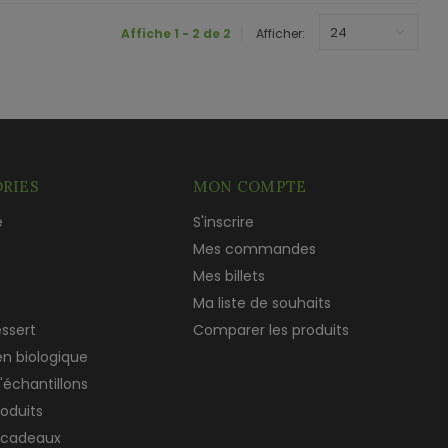
24
Affiche 1 - 2 de 2
Afficher:
RIES
MON COMPTE
e
S'inscrire
c
Mes commandes
Mes billets
Ma liste de souhaits
essert
Comparer les produits
en biologique
'échantillons
roduits
 cadeaux