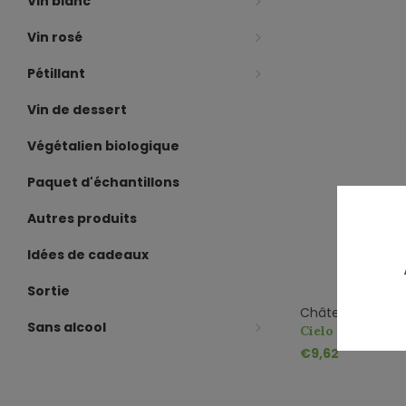
Vin blanc
Vin rosé
Pétillant
Vin de dessert
Végétalien biologique
Paquet d'échantillons
Autres produits
Idées de cadeaux
Sortie
Château Alfa
Sans alcool
Cielo e Terra 19
€9,62