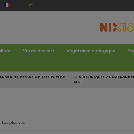
illant
Vin de dessert
Végétalien biologique
Pa
NDS VINS, DE VINS MOUSSEUX ET DE
VINS UNIQUES, CHAMPAGNE E
SEKT
Les plus vus