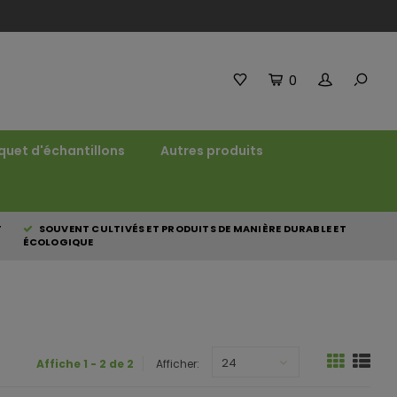
0
quet d'échantillons
Autres produits
T
SOUVENT CULTIVÉS ET PRODUITS DE MANIÈRE DURABLE ET
ÉCOLOGIQUE
24
Affiche 1 - 2 de 2
Afficher: