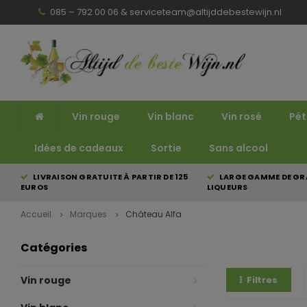
085 – 792 00 06 &
serviceteam@altijddebestewijn.nl
Vin rouge
Vin blanc
Vin rosé
Pét
Idées de cadeaux
Sortie
Sans alcool
LIVRAISON GRATUITE À PARTIR DE 125
LARGE GAMME DE GRA
EUROS
LIQUEURS
Accueil
Marques
Château Alfa
Catégories
Vin rouge
Filtres