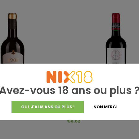
Avez-vous 18 ans ou plus 
OUI, J'AI 18 ANS OU PLUS !
NON MERCI.
Château Alfa
08 Bianco di Gio
Chateau Alfa La Bernarde Cotes
AOC 2022
€8,62