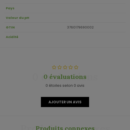
Pays
Valeur du pH
GTIN
3760179690002
Acidité
0 évaluations
0 évaluations
0 étoiles selon 0 avis
AJOUTER UN AVIS
Produits connexes
Produits connexes