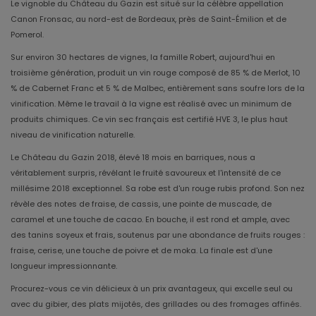
Le vignoble du Château du Gazin est situé sur la célèbre appellation
Canon Fronsac, au nord-est de Bordeaux, près de Saint-Émilion et de
Pomerol.
Sur environ 30 hectares de vignes, la famille Robert, aujourd'hui en
troisième génération, produit un vin rouge composé de 85 % de Merlot, 10
% de Cabernet Franc et 5 % de Malbec, entièrement sans soufre lors de la
vinification. Même le travail à la vigne est réalisé avec un minimum de
produits chimiques. Ce vin sec français est certifié HVE 3, le plus haut
niveau de vinification naturelle.
Le Château du Gazin 2018, élevé 18 mois en barriques, nous a
véritablement surpris, révélant le fruité savoureux et l'intensité de ce
millésime 2018 exceptionnel. Sa robe est d'un rouge rubis profond. Son nez
révèle des notes de fraise, de cassis, une pointe de muscade, de
caramel et une touche de cacao. En bouche, il est rond et ample, avec
des tanins soyeux et frais, soutenus par une abondance de fruits rouges :
fraise, cerise, une touche de poivre et de moka. La finale est d'une
longueur impressionnante.
Procurez-vous ce vin délicieux à un prix avantageux, qui excelle seul ou
avec du gibier, des plats mijotés, des grillades ou des fromages affinés.