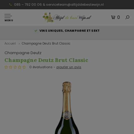
085 – 792 00 06 &
serviceteam@altijddebestewijn.nl
0
MENU
S
VINS UNIQUES, CHAMPAGNE ET SEKT
Accueil
Champagne Deutz Brut Classic
Champagne Deutz
Champagne Deutz Brut Classic
0 évaluations -
ajouter un avis