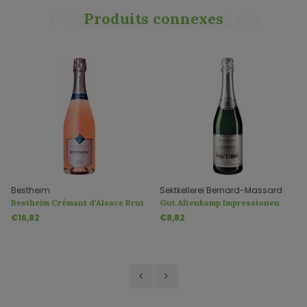
Produits connexes
Produits connexes
Bestheim
Sektkellerei Bernard-Massard
Bestheim Crémant d'Alsace Brut
Gut Altenkamp Impressionen
Rosé
Sekt trocken
€16,82
€8,82