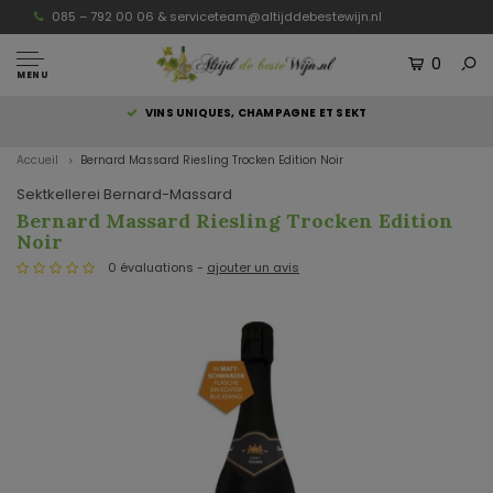
085 – 792 00 06 &
serviceteam@altijddebestewijn.nl
0
MENU
S
VINS UNIQUES, CHAMPAGNE ET SEKT
Accueil
Bernard Massard Riesling Trocken Edition Noir
Sektkellerei Bernard-Massard
Bernard Massard Riesling Trocken Edition
Noir
0 évaluations -
ajouter un avis