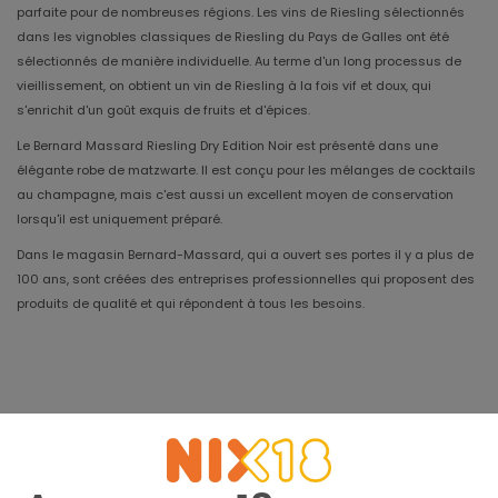
parfaite pour de nombreuses régions. Les vins de Riesling sélectionnés
dans les vignobles classiques de Riesling du Pays de Galles ont été
sélectionnés de manière individuelle. Au terme d'un long processus de
vieillissement, on obtient un vin de Riesling à la fois vif et doux, qui
s'enrichit d'un goût exquis de fruits et d'épices.
Le Bernard Massard Riesling Dry Edition Noir est présenté dans une
élégante robe de matzwarte. Il est conçu pour les mélanges de cocktails
au champagne, mais c'est aussi un excellent moyen de conservation
lorsqu'il est uniquement préparé.
Dans le magasin Bernard-Massard, qui a ouvert ses portes il y a plus de
100 ans, sont créées des entreprises professionnelles qui proposent des
produits de qualité et qui répondent à tous les besoins.
Millésime
Apogée