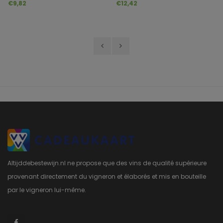
Jahrgangssekt Tradition
Jahrgangssekt "Riesling Brut"
€9,82
€12,42
Trocken
Altijddebestewijn.nl ne propose que des vins de qualité supérieure
provenant directement du vigneron et élaborés et mis en bouteille
par le vigneron lui-même.