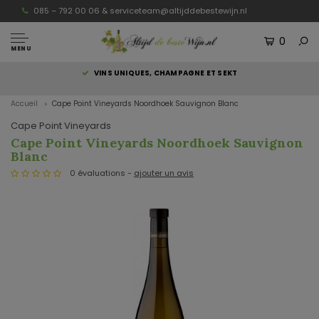
085 – 792 00 06 &
serviceteam@altijddebestewijn.nl
0
MENU
S
VINS UNIQUES, CHAMPAGNE ET SEKT
Accueil
Cape Point Vineyards Noordhoek Sauvignon Blanc
Cape Point Vineyards
Cape Point Vineyards Noordhoek Sauvignon
Blanc
0 évaluations -
ajouter un avis