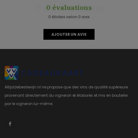
0 évaluations
0 évaluations
0 étoiles selon 0 avis
AJOUTER UN AVIS
Altijddebestewijn.nl ne propose que des vins de qualité supérieure
provenant directement du vigneron et élaborés et mis en bouteille
par le vigneron lui-même.