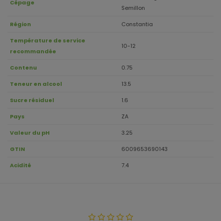
Cépage
Semillon
Région
Constantia
Température de service
10-12
recommandée
Contenu
0.75
Teneur en alcool
13.5
Sucre résiduel
1.6
Pays
ZA
Valeur du pH
3.25
GTIN
6009653690143
Acidité
7.4