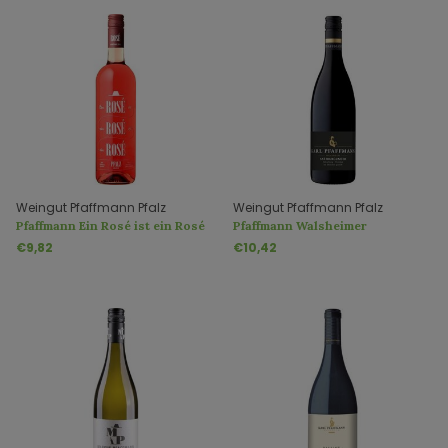
Weingut Pfaffmann Pfalz
Weingut Pfaffmann Pfalz
Pfaffmann Ein Rosé ist ein Rosé
Pfaffmann Walsheimer
ist ein Rosé trocken
Silberberg Spätburgunder QbA
€9,82
€10,42
trocken