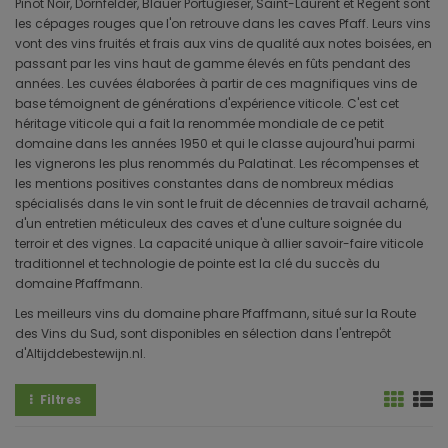
Pinot Noir, Dornfelder, Blauer Portugieser, Saint-Laurent et Regent sont
les cépages rouges que l'on retrouve dans les caves Pfaff. Leurs vins
vont des vins fruités et frais aux vins de qualité aux notes boisées, en
passant par les vins haut de gamme élevés en fûts pendant des
années. Les cuvées élaborées à partir de ces magnifiques vins de
base témoignent de générations d'expérience viticole. C'est cet
héritage viticole qui a fait la renommée mondiale de ce petit
domaine dans les années 1950 et qui le classe aujourd'hui parmi
les vignerons les plus renommés du Palatinat. Les récompenses et
les mentions positives constantes dans de nombreux médias
spécialisés dans le vin sont le fruit de décennies de travail acharné,
d'un entretien méticuleux des caves et d'une culture soignée du
terroir et des vignes. La capacité unique à allier savoir-faire viticole
traditionnel et technologie de pointe est la clé du succès du
domaine Pfaffmann.
Les meilleurs vins du domaine phare Pfaffmann, situé sur la Route
des Vins du Sud, sont disponibles en sélection dans l'entrepôt
d'Altijddebestewijn.nl.
Filtres