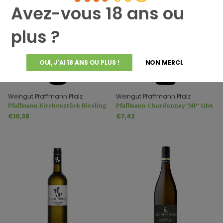
Avez-vous 18 ans ou
plus ?
OUI, J'AI 18 ANS OU PLUS !
NON MERCI.
Weingut Pfaffmann Pfalz
Weingut Pfaffmann Pfalz
Pfaffmann Kirchenstück Riesling
Pfaffmann Chardonnay 'MP' QbA
'Selection' QbA trocken
trocken
€10,38
€7,42