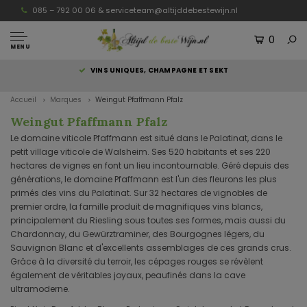
085 – 792 00 06 &
serviceteam@altijddebestewijn.nl
0
MENU
S
VINS UNIQUES, CHAMPAGNE ET SEKT
Accueil
Marques
Weingut Pfaffmann Pfalz
Weingut Pfaffmann Pfalz
Le domaine viticole Pfaffmann est situé dans le Palatinat, dans le
petit village viticole de Walsheim. Ses 520 habitants et ses 220
hectares de vignes en font un lieu incontournable. Géré depuis des
générations, le domaine Pfaffmann est l'un des fleurons les plus
primés des vins du Palatinat. Sur 32 hectares de vignobles de
premier ordre, la famille produit de magnifiques vins blancs,
principalement du Riesling sous toutes ses formes, mais aussi du
Chardonnay, du Gewürztraminer, des Bourgognes légers, du
Sauvignon Blanc et d'excellents assemblages de ces grands crus.
Grâce à la diversité du terroir, les cépages rouges se révèlent
également de véritables joyaux, peaufinés dans la cave
ultramoderne.