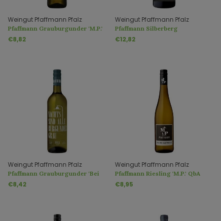
Weingut Pfaffmann Pfalz
Weingut Pfaffmann Pfalz
Pfaffmann Grauburgunder 'M.P.'
Pfaffmann Silberberg
QbA trocken
Grauburgunder 'Selection' QbA
€8,82
€12,82
trocken
Weingut Pfaffmann Pfalz
Weingut Pfaffmann Pfalz
Pfaffmann Grauburgunder 'Bei
Pfaffmann Riesling 'M.P.' QbA
Nacht' QbA trocken
halbtrocken
€8,42
€8,95