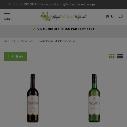
085 – 792 00 06 &
serviceteam@altijddebestewijn.nl
0
MENU
S
VINS UNIQUES, CHAMPAGNE ET SEKT
Accueil
Marques
Vendôme Mademoiselle
Filtres