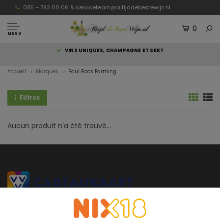
085 – 792 00 06 &
serviceteam@altijddebestewijn.nl
0
MENU
S
VINS UNIQUES, CHAMPAGNE ET SEKT
Accueil
Marques
Paul Roos Farming
Filtres
Aucun produit n'a été trouvé...
Altijddebestewijn.nl ne propose que des vins de qualité supérieure
provenant directement du vigneron et élaborés et mis en bouteille